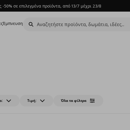
 -50% σε επιλεγμένα προϊόντα, από 13/7 μέχρι 23/8
ες
Έμπνευση
α:
Τιμή:
Όλα τα φίλτρα