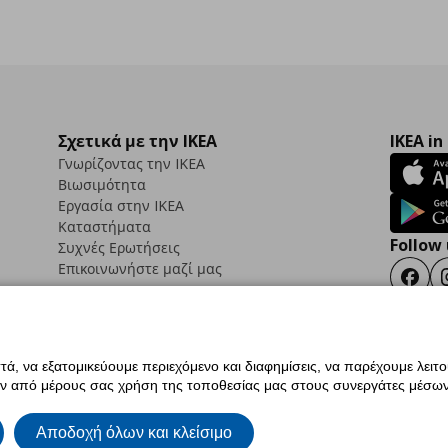
Σχετικά με την IKEA
IKEA in
Γνωρίζοντας την IKEA
Βιωσιμότητα
Εργασία στην IKEA
Καταστήματα
Follow 
Συχνές Ερωτήσεις
Επικοινωνήστε μαζί μας
Faceb
ά, να εξατομικεύουμε περιεχόμενο και διαφημίσεις, να παρέχουμε λειτ
ς προσβασιμότητας
Έντυπο Επιστροφής / Ακύρωσης
Ρυθμίσεις cookies
Όροι Χρή
ην από μέρους σας χρήση της τοποθεσίας μας στους συνεργάτες μέσων
ια IKEA.com.cy
Αποδοχή όλων και κλείσιμο