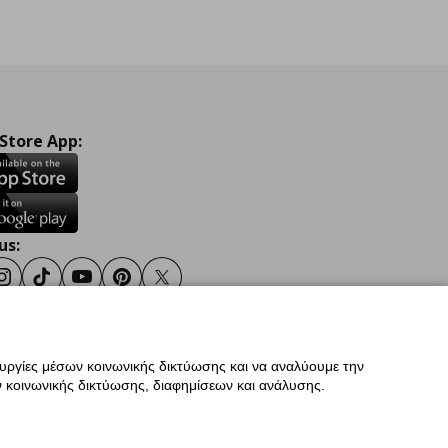
 Store App:
us:
ook
Instagram
TikTok
Youtube
Pinterest
Twitter
ουργίες μέσων κοινωνικής δικτύωσης και να αναλύουμε την
σης
Γενική Πολιτική Προσωπικών Δεδομένων
 κοινωνικής δικτύωσης, διαφημίσεων και ανάλυσης.