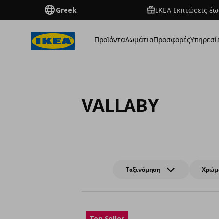
Greek
ΙΚΕΑ Εκπτώσεις έως
Προϊόντα
Δωμάτια
Προσφορές
Υπηρεσί
VALLABY
Ταξινόμηση
Χρώμ
Top Seller