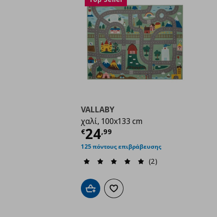
VALLABY
χαλί, 100x133 cm
Τρέχουσα τιμή
€ 24,
24
€
,
99
125 πόντους επιβράβευσης
(2)
Προσθήκη στο καλάθι
Προσθήκη στα αγαπημένα