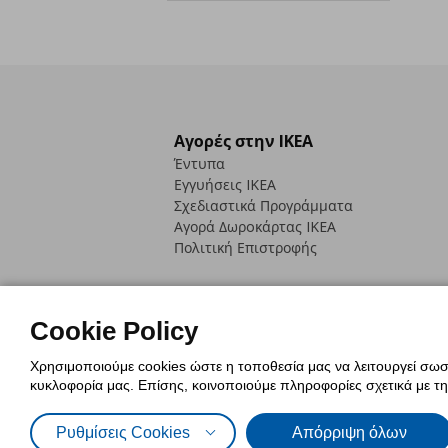
Αγορές στην IKEA
Έντυπα
Εγγυήσεις IKEA
Σχεδιαστικά Προγράμματα
Αγορά Δωρoκάρτας IKEA
Πολιτική Επιστροφής
Cookie Policy
Χρησιμοποιούμε cookies ώστε η τοποθεσία μας να λειτουργεί σωστ
Πολιτική Cookies
Δήλωση ψηφιακή
κυκλοφορία μας. Επίσης, κοινοποιούμε πληροφορίες σχετικά με τ
Πολιτική Προσωπικών Δεδομένων γ
Ρυθμίσεις Cookies
Απόρριψη όλων