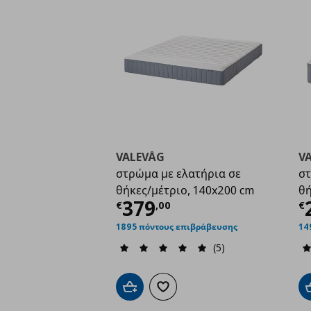
VALEVÅG
V
στρώμα με ελατήρια σε
στ
θήκες/μέτριο, 140x200 cm
θή
Τρέχουσα τιμή
€ 379
Τ
379
€
,
00
€
1895 πόντους επιβράβευσης
14
(5)
Προσθήκη στο καλάθι
Προσθήκη στα αγαπημένα