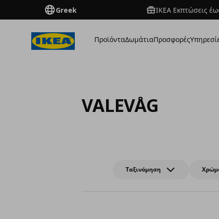
Greek
ΙΚΕΑ Εκπτώσεις έως
Προϊόντα
Δωμάτια
Προσφορές
Υπηρεσί
VALEVÅG
Ταξινόμηση
Χρώμ