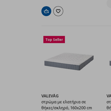
Προσθήκη στο καλάθι
Προσθήκη στα αγαπημένα
Top Seller
VALEVÅG
V
στρώμα με ελατήρια σε
στ
θήκες/σκληρό, 160x200 cm
θή