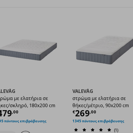
ALEVÅG
VALEVÅG
ρώμα με ελατήρια σε
στρώμα με ελατήρια σε
κες/σκληρό, 180x200 cm
θήκες/μέτριο, 90x200 cm
9,00
ρέχουσα τιμή
€ 479,00
Τρέχουσα τιμ
479
269
,
00
€
,
00
95 πόντους επιβράβευσης
1345 πόντους επιβράβευσης
(1)