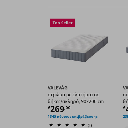
Top Seller
VALEVÅG
V
στρώμα με ελατήρια σε
στ
θήκες/σκληρό, 90x200 cm
θή
Τρέχουσα τιμή
€ 26
Τ
269
€
,
00
€
1345 πόντους επιβράβευσης
23
(1)