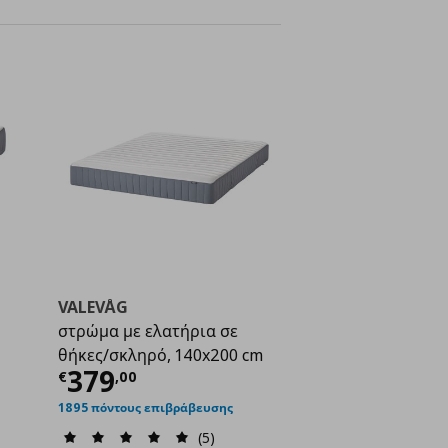
VALEVÅG
στρώμα με ελατήρια σε
θήκες/σκληρό, 140x200 cm
ή
€ 269,00
Τρέχουσα τιμή
€ 379,00
379
€
,
00
1895 πόντους επιβράβευσης
(5)