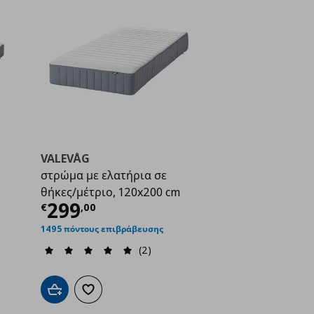
VALEVÅG
στρώμα με ελατήρια σε
θήκες/μέτριο, 120x200 cm
ή
€ 479,00
Τρέχουσα τιμή
€ 299,00
299
€
,
00
1495 πόντους επιβράβευσης
(2)
ένα
Προσθήκη στο καλάθι
Προσθήκη στα αγαπημένα