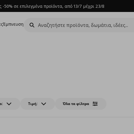
 -50% σε επιλεγμένα προϊόντα, από 13/7 μέχρι 23/8
ες
Έμπνευση
α:
Τιμή:
Όλα τα φίλτρα