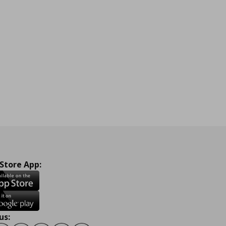
 Store App:
us: