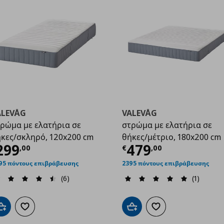
ALEVÅG
VALEVÅG
ρώμα με ελατήρια σε
στρώμα με ελατήρια σε
κες/σκληρό, 120x200 cm
θήκες/μέτριο, 180x200 cm
,00
ρέχουσα τιμή
€ 299,00
Τρέχουσα τιμ
299
479
,
00
€
,
00
95 πόντους επιβράβευσης
2395 πόντους επιβράβευσης
(6)
(1)
Προσθήκη στο καλάθι
Προσθήκη στα αγαπημένα
Προσθήκη στο καλάθι
Προσθήκη στα αγαπημ