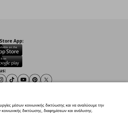
 Store App:
us:
ook
Instagram
TikTok
Youtube
Pinterest
Twitter
ουργίες μέσων κοινωνικής δικτύωσης και να αναλύουμε την
σης
Γενική Πολιτική Προσωπικών Δεδομένων
 κοινωνικής δικτύωσης, διαφημίσεων και ανάλυσης.