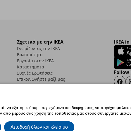
Σχετικά με την IKEA
IKEA in
Γνωρίζοντας την IKEA
Βιωσιμότητα
Εργασία στην IKEA
Καταστήματα
Follow 
Συχνές Ερωτήσεις
Επικοινωνήστε μαζί μας
Faceb
ά, να εξατομικεύουμε περιεχόμενο και διαφημίσεις, να παρέχουμε λειτ
ς προσβασιμότητας
Έντυπο Επιστροφής / Ακύρωσης
Ρυθμίσεις cookies
Όροι Χρή
ην από μέρους σας χρήση της τοποθεσίας μας στους συνεργάτες μέσων
ια IKEA.com.cy
Αποδοχή όλων και κλείσιμο