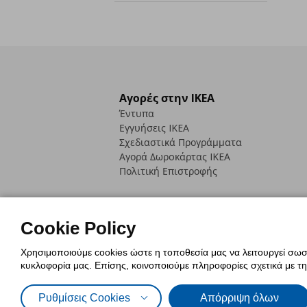
Αγορές στην IKEA
Έντυπα
Εγγυήσεις IKEA
Σχεδιαστικά Προγράμματα
Αγορά Δωρoκάρτας IKEA
Πολιτική Επιστροφής
Cookie Policy
Χρησιμοποιούμε cookies ώστε η τοποθεσία μας να λειτουργεί σωστ
Πολιτική Cookies
Δήλωση ψηφιακή
κυκλοφορία μας. Επίσης, κοινοποιούμε πληροφορίες σχετικά με τ
Πολιτική Προσωπικών Δεδομένων γ
Ρυθμίσεις Cookies
Απόρριψη όλων