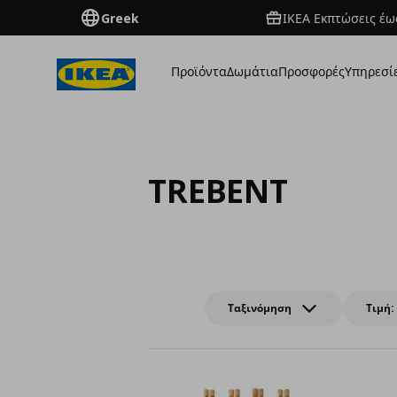
Greek
ΙΚΕΑ Εκπτώσεις έως
Προϊόντα
Δωμάτια
Προσφορές
Υπηρεσί
TREBENT
Ταξινόμηση
Τιμή: