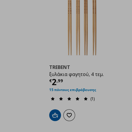
TREBENT
ξυλάκια φαγητού, 4 τεμ.
Τρέχουσα τιμή
€ 2,9
2
€
,
99
15 πόντους επιβράβευσης
(1)
Προσθήκη στο καλάθι
Προσθήκη στα αγαπημένα