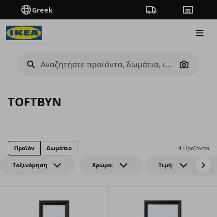
Greek
Πορεία παραγγελίας
Καταστή
Burge
Camera
TOFTBYN
Προϊόν
Δωμάτιο
4 Προϊόντα
Ταξινόμηση
Χρώμα:
Τιμή: