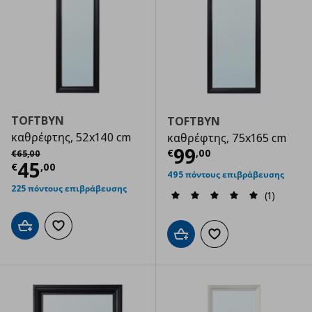
TOFTBYN
TOFTBYN
καθρέφτης, 52x140 cm
καθρέφτης, 75x165 cm
Τρέχουσα τιμ
Αρχική τιμή
€ 65,00
99
€
,
00
€
65
,
00
Τρέχουσα τιμή
€ 45,00
45
€
,
00
495 πόντους επιβράβευσης
225 πόντους επιβράβευσης
(1)
Προσθήκη στο καλάθι
Προσθήκη στα αγαπημένα
Προσθήκη στο καλάθι
Προσθήκη στα αγαπημ