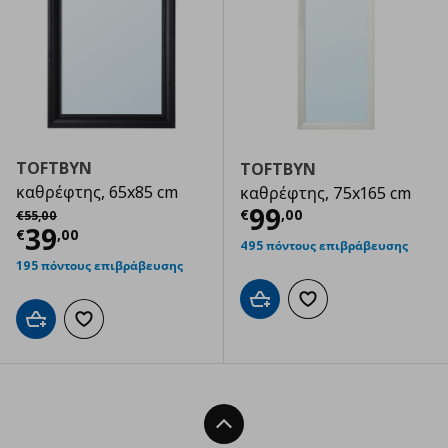
TOFTBYN
TOFTBYN
καθρέφτης, 65x85 cm
καθρέφτης, 75x165 cm
Τρέχουσα τιμ
Αρχική τιμή
€ 55,00
99
€
,
00
€
55
,
00
Τρέχουσα τιμή
€ 39,00
39
€
,
00
495 πόντους επιβράβευσης
195 πόντους επιβράβευσης
Προσθήκη στο καλάθι
Προσθήκη στα αγαπημ
Προσθήκη στο καλάθι
Προσθήκη στα αγαπημένα
Back To Top