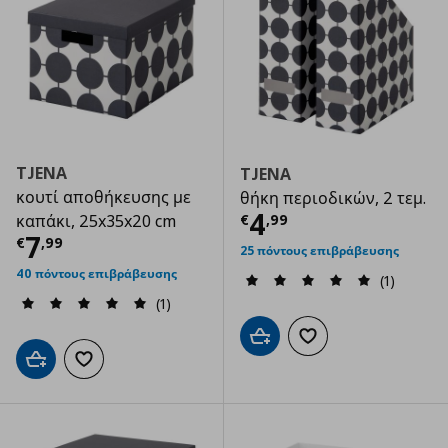
TJENA
TJENA
κουτί αποθήκευσης με
θήκη περιοδικών, 2 τεμ.
Τρέχουσα τιμ
4
€
,
99
καπάκι, 25x35x20 cm
Τρέχουσα τιμή
€ 7,99
7
€
,
99
25 πόντους επιβράβευσης
40 πόντους επιβράβευσης
(1)
(1)
Προσθήκη στο καλάθι
Προσθήκη στα αγαπημ
Προσθήκη στο καλάθι
Προσθήκη στα αγαπημένα