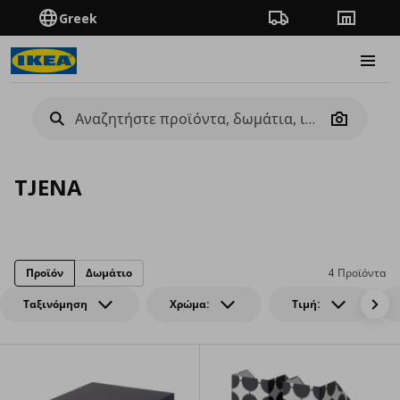
Greek
Πορεία παραγγελίας
Καταστή
Burge
Camera
TJENA
Προϊόν
Δωμάτιο
4 Προϊόντα
Ταξινόμηση
Χρώμα:
Τιμή: