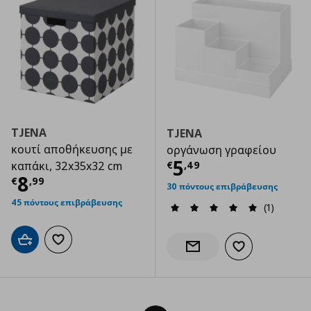
TJENA
TJENA
κουτί αποθήκευσης με
οργάνωση γραφείου
Τρέχουσα τιμ
5
€
,
49
καπάκι, 32x35x32 cm
Τρέχουσα τιμή
€ 8,99
8
€
,
99
30 πόντους επιβράβευσης
45 πόντους επιβράβευσης
(1)
Προσθήκη στο καλάθι
Προσθήκη στα αγαπημένα
Προσθήκη στα α
Ενημέρωση διαθεσιμότητας