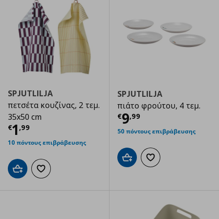
SPJUTLILJA
SPJUTLILJA
πετσέτα κουζίνας, 2 τεμ.
πιάτο φρούτου, 4 τεμ.
Τρέχουσα τιμ
9
€
,
99
35x50 cm
Τρέχουσα τιμή
€ 1,99
1
€
,
99
50 πόντους επιβράβευσης
10 πόντους επιβράβευσης
Προσθήκη στο καλάθι
Προσθήκη στα αγαπημ
Προσθήκη στο καλάθι
Προσθήκη στα αγαπημένα