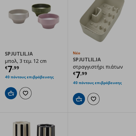
SPJUTLILJA
Νέο
SPJUTLILJA
μπολ, 3 τεμ. 12 cm
Τρέχουσα τιμή
€ 7,99
7
στραγγιστήρι πιάτων
€
,
99
Τρέχουσα τιμ
7
€
,
99
40 πόντους επιβράβευσης
40 πόντους επιβράβευσης
Προσθήκη στο καλάθι
Προσθήκη στα αγαπημένα
Προσθήκη στο καλάθι
Προσθήκη στα αγαπημ