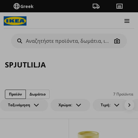
Greek
Πορεία παραγγελίας
Καταστή
Burge
Camera
SPJUTLILJA
Προϊόν
Δωμάτιο
7 Προϊόντα
Ταξινόμηση
Χρώμα:
Τιμή: