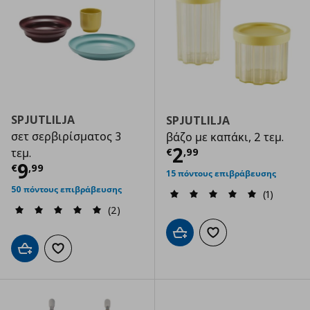
SPJUTLILJA
SPJUTLILJA
σετ σερβιρίσματος 3
βάζο με καπάκι, 2 τεμ.
Τρέχουσα τιμ
2
€
,
99
τεμ.
Τρέχουσα τιμή
€ 9,99
9
€
,
99
15 πόντους επιβράβευσης
50 πόντους επιβράβευσης
(1)
(2)
Προσθήκη στο καλάθι
Προσθήκη στα αγαπημ
Προσθήκη στο καλάθι
Προσθήκη στα αγαπημένα