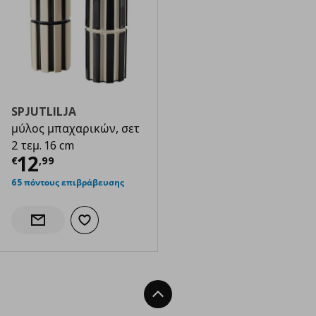
SPJUTLILJA
μύλος μπαχαρικών, σετ
2 τεμ. 16 cm
Τρέχουσα τιμή
€ 12,99
12
€
,
99
65 πόντους επιβράβευσης
Προσθήκη στα αγαπημένα
Ενημέρωση διαθεσιμότητας
Back To Top