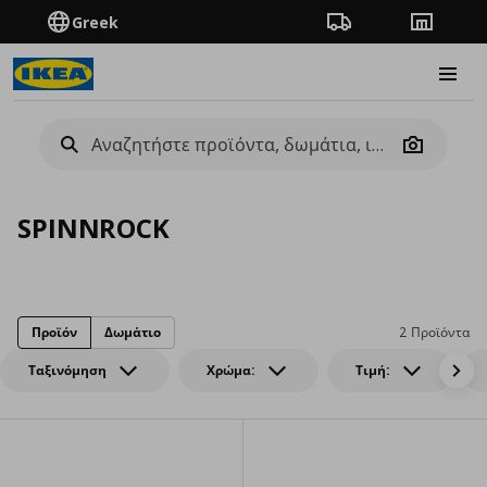
Greek
Πορεία παραγγελίας
Καταστή
Burge
Camera
SPINNROCK
Προϊόν
Δωμάτιο
2 Προϊόντα
Ταξινόμηση
Χρώμα:
Τιμή: