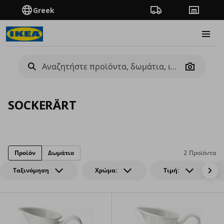
Greek
Πορεία παραγγελίας
Καταστή
Burge
Camera
SOCKERÄRT
Προϊόν
Δωμάτιο
2 Προϊόντα
Ταξινόμηση
Χρώμα:
Τιμή: