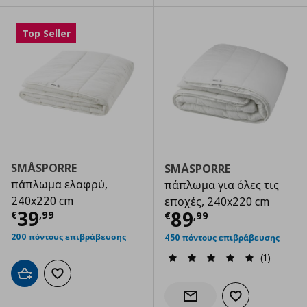
Top Seller
SMÅSPORRE
SMÅSPORRE
πάπλωμα ελαφρύ,
πάπλωμα για όλες τις
240x220 cm
εποχές, 240x220 cm
Τρέχουσα τιμή
€ 39,99
39
Τρέχουσα τιμ
89
€
,
99
€
,
99
200 πόντους επιβράβευσης
450 πόντους επιβράβευσης
(1)
Προσθήκη στο καλάθι
Προσθήκη στα αγαπημένα
Προσθήκη στα α
Ενημέρωση διαθεσιμότητας