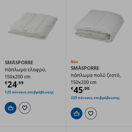
SMÅSPORRE
Νέο
SMÅSPORRE
πάπλωμα ελαφρύ,
πάπλωμα πολύ ζεστό,
150x200 cm
Τρέχουσα τιμή
€ 24,99
24
150x200 cm
€
,
99
Τρέχουσα τιμ
45
€
,
00
125 πόντους επιβράβευσης
225 πόντους επιβράβευσης
Προσθήκη στο καλάθι
Προσθήκη στα αγαπημένα
Προσθήκη στο καλάθι
Προσθήκη στα αγαπημ