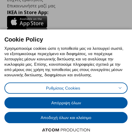
Επικοινωνήστε μαζί μας
IKEA in Store App:
Cookie Policy
Follow us:
Χρησιμοποιούμε cookies ώστε η τοποθεσία μας να λειτουργεί σωστά,
να εξατομικεύουμε περιεχόμενο και διαφημίσεις, να παρέχουμε
Facebook
Instagram
TikTok
Youtube
Pinterest
Twitter
λειτουργίες μέσων κοινωνικής δικτύωσης και να αναλύουμε την
κυκλοφορία μας. Επίσης, κοινοποιούμε πληροφορίες σχετικά με την
από μέρους σας χρήση της τοποθεσίας μας στους συνεργάτες μέσων
κοινωνικής δικτύωσης, διαφημίσεων και ανάλυσης.
Ρυθμίσεις Cookies
Πολιτική Cookies
Δήλωση ψηφιακής προσβασιμότητας
Έντυπο Επιστροφής / Ακύρωσης
Ρυθμίσεις cookies
Όροι Χρήσης
Γενική Πολιτική Προσωπικών Δεδομένων
Απόρριψη όλων
Πολιτική Προσωπικών Δεδομένων για IKEA.com.cy
Αποδοχή όλων και κλείσιμο
© Inter-IKEA Systems B.V. 1999 - 2025