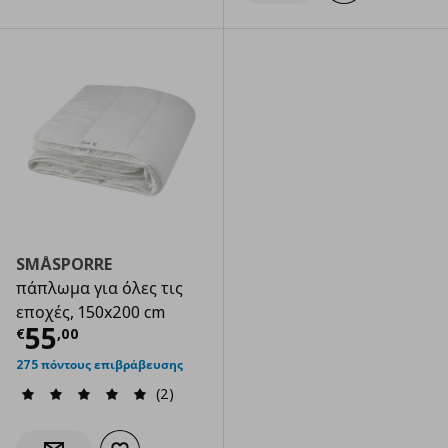
SMÅSPORRE
πάπλωμα για όλες τις
εποχές, 150x200 cm
Τρέχουσα τιμή
€ 55,00
55
€
,
00
275 πόντους επιβράβευσης
(2)