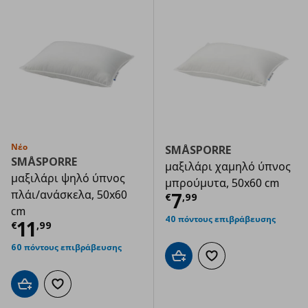
Νέο
SMÅSPORRE
SMÅSPORRE
μαξιλάρι χαμηλό ύπνος
μαξιλάρι ψηλό ύπνος
μπρούμυτα, 50x60 cm
πλάι/ανάσκελα, 50x60
Τρέχουσα τιμ
7
€
,
99
cm
40 πόντους επιβράβευσης
Τρέχουσα τιμή
€ 11,99
11
€
,
99
60 πόντους επιβράβευσης
Προσθήκη στο καλάθι
Προσθήκη στα αγαπημ
Προσθήκη στο καλάθι
Προσθήκη στα αγαπημένα