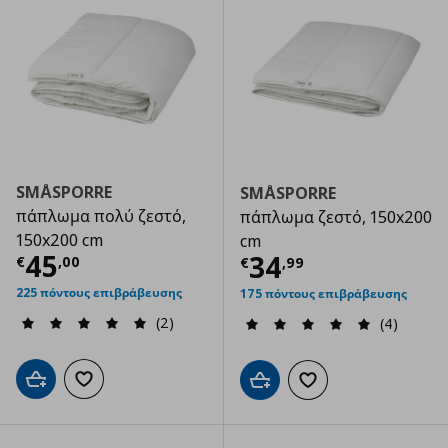
SMÅSPORRE
SMÅSPORRE
πάπλωμα πολύ ζεστό,
πάπλωμα ζεστό, 150x200
150x200 cm
cm
Τρέχουσα τιμή
€ 45,00
45
Τρέχουσα τιμ
34
€
,
00
€
,
99
225 πόντους επιβράβευσης
175 πόντους επιβράβευσης
(2)
(4)
Προσθήκη στο καλάθι
Προσθήκη στα αγαπημένα
Προσθήκη στο καλάθι
Προσθήκη στα αγαπημ