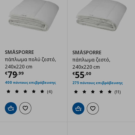
SMÅSPORRE
SMÅSPORRE
πάπλωμα πολύ ζεστό,
πάπλωμα ζεστό,
240x220 cm
240x220 cm
Τρέχουσα τιμή
€ 79,99
79
Τρέχουσα τιμ
55
€
,
99
€
,
00
400 πόντους επιβράβευσης
275 πόντους επιβράβευσης
(4)
(11)
Προσθήκη στο καλάθι
Προσθήκη στα αγαπημένα
Προσθήκη στο καλάθι
Προσθήκη στα αγαπημ