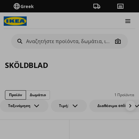
Greek
Πορεία παραγγελίας
Καταστή
Burge
Camera
SKÖLDBLAD
Προϊόν
Δωμάτιο
1 Προϊόντα
Ταξινόμηση
Τιμή:
Διαθέσιμα online