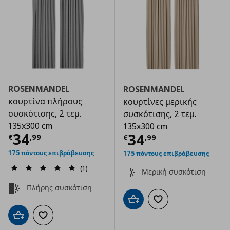
ROSENMANDEL
ROSENMANDEL
κουρτίνα πλήρους
κουρτίνες μερικής
συσκότισης, 2 τεμ.
συσκότισης, 2 τεμ.
135x300 cm
135x300 cm
Τρέχουσα τιμή
€ 34,99
34
Τρέχουσα τιμ
34
€
,
99
€
,
99
175 πόντους επιβράβευσης
175 πόντους επιβράβευσης
(1)
Μερική συσκότιση
Πλήρης συσκότιση
Προσθήκη στο καλάθι
Προσθήκη στα αγαπημ
Προσθήκη στο καλάθι
Προσθήκη στα αγαπημένα