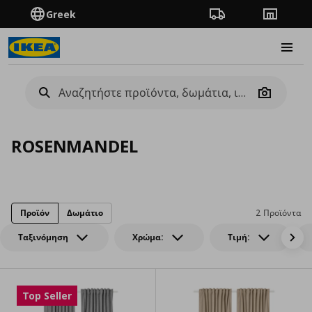
Greek
Πορεία παραγγελίας
Καταστή
Burge
Camera
ROSENMANDEL
Προϊόν
Δωμάτιο
2 Προϊόντα
Ταξινόμηση
Χρώμα:
Τιμή:
Top Seller