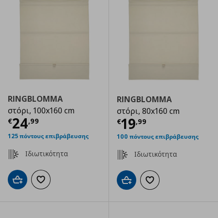
RINGBLOMMA
RINGBLOMMA
στόρι, 100x160 cm
στόρι, 80x160 cm
Τρέχουσα τιμή
€ 24,99
24
Τρέχουσα τιμ
19
€
,
99
€
,
99
125 πόντους επιβράβευσης
100 πόντους επιβράβευσης
Ιδιωτικότητα
Ιδιωτικότητα
Προσθήκη στο καλάθι
Προσθήκη στα αγαπημένα
Προσθήκη στο καλάθι
Προσθήκη στα αγαπημ