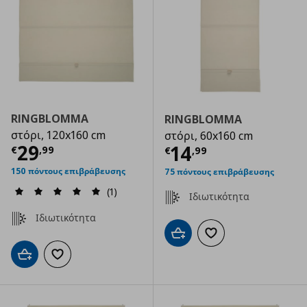
RINGBLOMMA
RINGBLOMMA
στόρι, 120x160 cm
στόρι, 60x160 cm
Τρέχουσα τιμή
€ 29,99
29
Τρέχουσα τιμ
14
€
,
99
€
,
99
150 πόντους επιβράβευσης
75 πόντους επιβράβευσης
(1)
Ιδιωτικότητα
Ιδιωτικότητα
Προσθήκη στο καλάθι
Προσθήκη στα αγαπημ
Προσθήκη στο καλάθι
Προσθήκη στα αγαπημένα