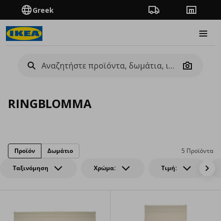
Greek
Πορεία παραγγελίας
Καταστή
Burge
Camera
RINGBLOMMA
Προϊόν
Δωμάτιο
5 Προϊόντα
Ταξινόμηση
Χρώμα:
Τιμή: