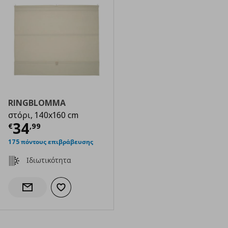
RINGBLOMMA
στόρι, 140x160 cm
Τρέχουσα τιμή
€ 34,99
34
€
,
99
175 πόντους επιβράβευσης
Ιδιωτικότητα
Προσθήκη στα αγαπημένα
Ενημέρωση διαθεσιμότητας