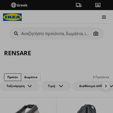
Greek
Πορεία παραγγελίας
Καταστή
Burge
Camera
RENSARE
Προϊόν
Δωμάτιο
3 Προϊόντα
Ταξινόμηση
Τιμή:
Διαθέσιμα online