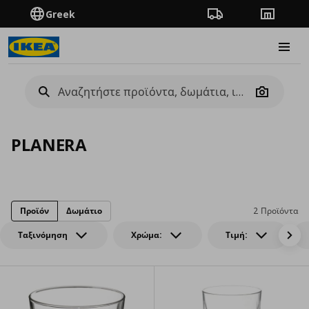
Greek
Πορεία παραγγελίας
Καταστή
Burge
Camera
PLANERA
Προϊόν
Δωμάτιο
2 Προϊόντα
Ταξινόμηση
Χρώμα:
Τιμή: