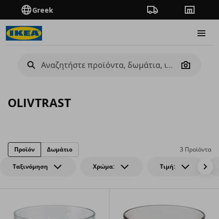
Greek
Πορεία παραγγελίας
Καταστή
Burge
Camera
OLIVTRAST
Προϊόν
Δωμάτιο
3 Προϊόντα
Ταξινόμηση
Χρώμα:
Τιμή: