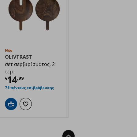
Νέο
OLIVTRAST
σετ σερβιρίσματος, 2
τεμ.
Τρέχουσα τιμή
€ 14,99
14
€
,
99
75 πόντους επιβράβευσης
Προσθήκη στο καλάθι
Προσθήκη στα αγαπημένα
Back To Top