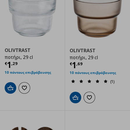
OLIVTRAST
OLIVTRAST
ποτήρι, 29 cl
ποτήρι, 29 cl
Τρέχουσα τιμή
€ 1,29
1
Τρέχουσα τιμ
1
€
,
29
€
,
69
10 πόντους επιβράβευσης
10 πόντους επιβράβευσης
(1)
Προσθήκη στο καλάθι
Προσθήκη στα αγαπημένα
Προσθήκη στο καλάθι
Προσθήκη στα αγαπημ