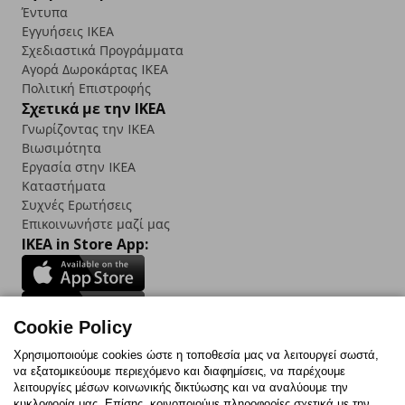
Έντυπα
Εγγυήσεις IKEA
Σχεδιαστικά Προγράμματα
Αγορά Δωρoκάρτας IKEA
Πολιτική Επιστροφής
Σχετικά με την IKEA
Γνωρίζοντας την IKEA
Βιωσιμότητα
Εργασία στην IKEA
Καταστήματα
Συχνές Ερωτήσεις
Επικοινωνήστε μαζί μας
IKEA in Store App:
Cookie Policy
Follow us:
Χρησιμοποιούμε cookies ώστε η τοποθεσία μας να λειτουργεί σωστά,
να εξατομικεύουμε περιεχόμενο και διαφημίσεις, να παρέχουμε
Facebook
Instagram
TikTok
Youtube
Pinterest
Twitter
λειτουργίες μέσων κοινωνικής δικτύωσης και να αναλύουμε την
κυκλοφορία μας. Επίσης, κοινοποιούμε πληροφορίες σχετικά με την