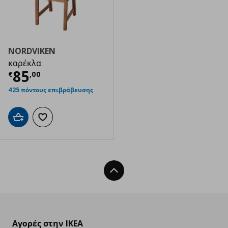
NORDVIKEN
καρέκλα
Τρέχουσα τιμή
€ 85,00
85
€
,
00
425 πόντους επιβράβευσης
Προσθήκη στο καλάθι
Προσθήκη στα αγαπημένα
Back To Top
Αγορές στην IKEA