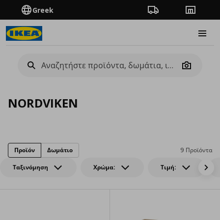
Greek
Πορεία παραγγελίας
Καταστή
Burge
Camera
NORDVIKEN
Προϊόν
Δωμάτιο
9 Προϊόντα
Ταξινόμηση
Χρώμα:
Τιμή: