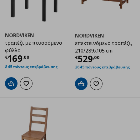
NORDVIKEN
NORDVIKEN
τραπέζι με πτυσσόμενο
επεκτεινόμενο τραπέζι,
φύλλο
210/289x105 cm
Τρέχουσα τιμή
€ 169,00
169
Τρέχουσα τιμ
529
€
,
00
€
,
00
845 πόντους επιβράβευσης
2645 πόντους επιβράβευσης
Προσθήκη στο καλάθι
Προσθήκη στα αγαπημένα
Προσθήκη στο καλάθι
Προσθήκη στα αγαπημ