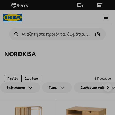
Greek
Πορεία παραγγελίας
Καταστή
Burge
Camera
NORDKISA
Προϊόν
Δωμάτιο
4 Προϊόντα
Ταξινόμηση
Τιμή:
Διαθέσιμα online