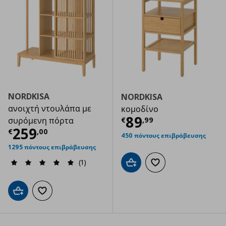
NORDKISA
NORDKISA
ανοιχτή ντουλάπα με
κομοδίνο
Τρέχουσα τιμ
89
€
,
99
συρόμενη πόρτα
Τρέχουσα τιμή
€ 259,00
259
€
,
00
450 πόντους επιβράβευσης
1295 πόντους επιβράβευσης
(1)
Προσθήκη στο καλάθι
Προσθήκη στα αγαπημ
Προσθήκη στο καλάθι
Προσθήκη στα αγαπημένα