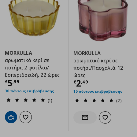
MORKULLA
MORKULLA
αρωματικό κερί σε
αρωματικό κερί σε
ποτήρι, 2 φυτίλια/
ποτήρι/Πασχαλιά, 12
Εσπεριδοειδή, 22 ώρες
ώρες
Τρέχουσα τιμή
€ 5,99
5
Τρέχουσα τιμ
2
€
,
99
€
,
49
30 πόντους επιβράβευσης
15 πόντους επιβράβευσης
(1)
(2)
Προσθήκη στο καλάθι
Προσθήκη στα αγαπημένα
Προσθήκη στα α
Ενημέρωση διαθεσιμότητας