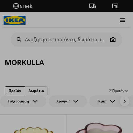
Greek
Πορεία παραγγελίας
Καταστή
Burge
Camera
MORKULLA
Προϊόν
Δωμάτιο
2 Προϊόντα
Ταξινόμηση
Χρώμα:
Τιμή: