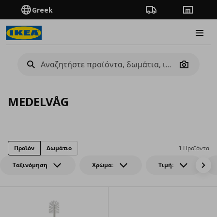
Greek
Πορεία παραγγελίας
Καταστή
Burge
Camera
MEDELVÅG
Προϊόν
Δωμάτιο
1 Προϊόντα
Ταξινόμηση
Χρώμα:
Τιμή: