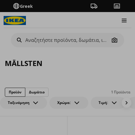
Greek
Πορεία παραγγελίας
Καταστή
Burge
Camera
MÄLLSTEN
Προϊόν
Δωμάτιο
1 Προϊόντα
Ταξινόμηση
Χρώμα:
Τιμή: