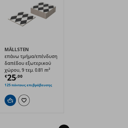
MÄLLSTEN
επάνω τμήμα/επένδυση
δαπέδου εξωτερικού
χώρου, 9 τεμ. 0.81 m²
Τρέχουσα τιμή
€ 25,00
25
€
,
00
125 πόντους επιβράβευσης
Προσθήκη στο καλάθι
Προσθήκη στα αγαπημένα