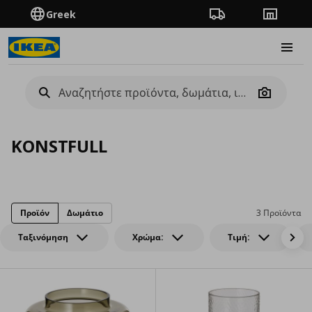
Greek
Πορεία παραγγελίας
Καταστή
Burge
Camera
KONSTFULL
Προϊόν
Δωμάτιο
3 Προϊόντα
Ταξινόμηση
Χρώμα:
Τιμή: