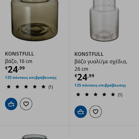
KONSTFULL
KONSTFULL
βάζο, 16 cm
βάζο γυαλί/με σχέδια,
Τρέχουσα τιμή
€ 24,99
24
€
,
99
26 cm
Τρέχουσα τιμ
24
€
,
99
125 πόντους επιβράβευσης
125 πόντους επιβράβευσης
(1)
(1)
Προσθήκη στο καλάθι
Προσθήκη στα αγαπημένα
Προσθήκη στο καλάθι
Προσθήκη στα αγαπημ