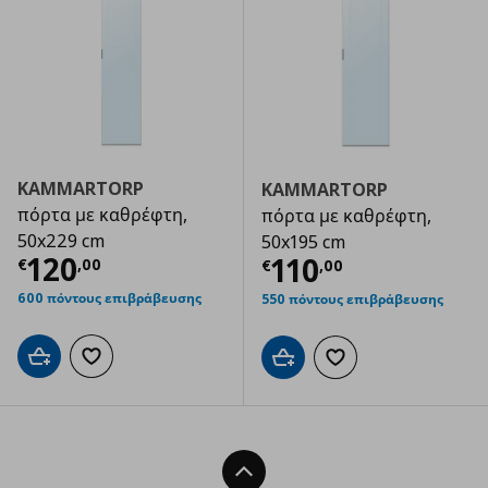
KAMMARTORP
KAMMARTORP
πόρτα με καθρέφτη,
πόρτα με καθρέφτη,
50x229 cm
50x195 cm
Τρέχουσα τιμή
€ 120,00
120
Τρέχουσα τιμ
110
€
,
00
€
,
00
600 πόντους επιβράβευσης
550 πόντους επιβράβευσης
Προσθήκη στο καλάθι
Προσθήκη στα αγαπημένα
Προσθήκη στο καλάθι
Προσθήκη στα αγαπημ
Back To Top