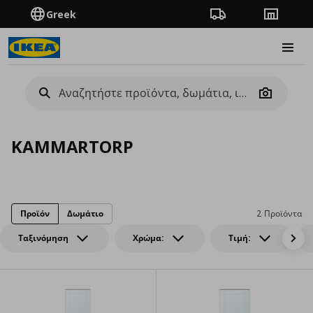
Greek
Πορεία παραγγελίας
Καταστή
Burge
Camera
KAMMARTORP
Προϊόν
Δωμάτιο
2 Προϊόντα
Ταξινόμηση
Χρώμα:
Τιμή: