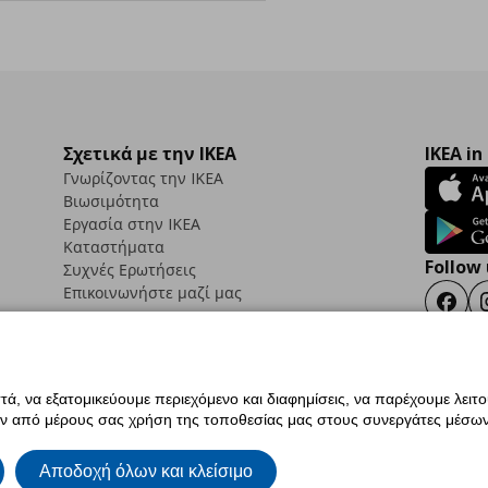
Σχετικά με την IKEA
IKEA in
Γνωρίζοντας την IKEA
Βιωσιμότητα
Εργασία στην IKEA
Καταστήματα
Follow 
Συχνές Ερωτήσεις
Επικοινωνήστε μαζί μας
Faceb
ά, να εξατομικεύουμε περιεχόμενο και διαφημίσεις, να παρέχουμε λειτ
ς προσβασιμότητας
Έντυπο Επιστροφής / Ακύρωσης
Ρυθμίσεις cookies
Όροι Χρή
ην από μέρους σας χρήση της τοποθεσίας μας στους συνεργάτες μέσων
ια IKEA.com.cy
Αποδοχή όλων και κλείσιμο