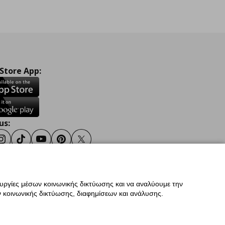
 Store App:
us:
ook
Instagram
TikTok
Youtube
Pinterest
Twitter
ουργίες μέσων κοινωνικής δικτύωσης και να αναλύουμε την
σης
Γενική Πολιτική Προσωπικών Δεδομένων
 κοινωνικής δικτύωσης, διαφημίσεων και ανάλυσης.