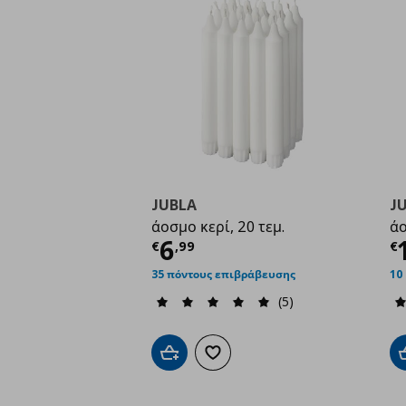
JUBLA
J
άοσμο κερί, 20 τεμ.
άο
Τρέχουσα τιμή
€ 6,9
Τ
6
€
,
99
€
35 πόντους επιβράβευσης
10
(5)
Προσθήκη στο καλάθι
Προσθήκη στα αγαπημένα