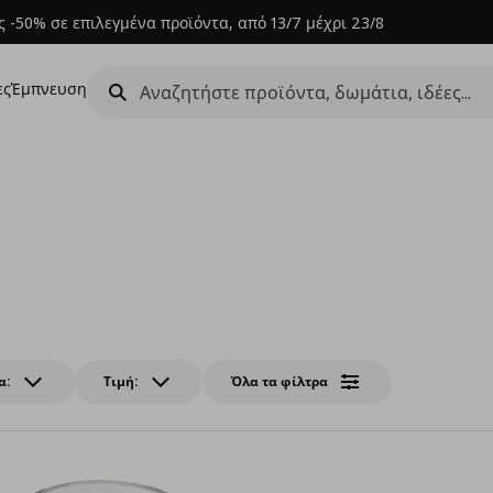
 -50% σε επιλεγμένα προϊόντα, από 13/7 μέχρι 23/8
ες
Έμπνευση
α:
Τιμή:
Όλα τα φίλτρα