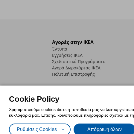
Αγορές στην IKEA
Έντυπα
Εγγυήσεις IKEA
Σχεδιαστικά Προγράμματα
Αγορά Δωρoκάρτας IKEA
Πολιτική Επιστροφής
Cookie Policy
Χρησιμοποιούμε cookies ώστε η τοποθεσία μας να λειτουργεί σωστ
Πολιτική Cookies
Δήλωση ψηφιακή
κυκλοφορία μας. Επίσης, κοινοποιούμε πληροφορίες σχετικά με τ
Πολιτική Προσωπικών Δεδομένων γ
Ρυθμίσεις Cookies
Απόρριψη όλων