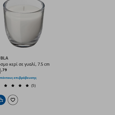
UBLA
σμο κερί σε γυαλί, 7.5 cm
9
ρέχουσα τιμή
€ 1,79
1
,
79
 πόντους επιβράβευσης
(5)
Προσθήκη στο καλάθι
Προσθήκη στα αγαπημένα