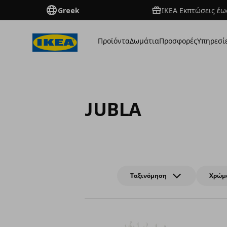
Greek
ΙΚΕΑ Εκπτώσεις έως
Προϊόντα
Δωμάτια
Προσφορές
Υπηρεσί
JUBLA
Ταξινόμηση
Χρώμ