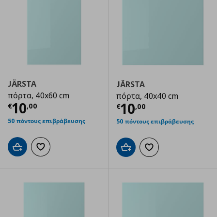
JÄRSTA
JÄRSTA
πόρτα, 40x60 cm
πόρτα, 40x40 cm
Τρέχουσα τιμή
€ 10,00
10
Τρέχουσα τιμ
10
€
,
00
€
,
00
50 πόντους επιβράβευσης
50 πόντους επιβράβευσης
Προσθήκη στο καλάθι
Προσθήκη στα αγαπημένα
Προσθήκη στο καλάθι
Προσθήκη στα αγαπημ