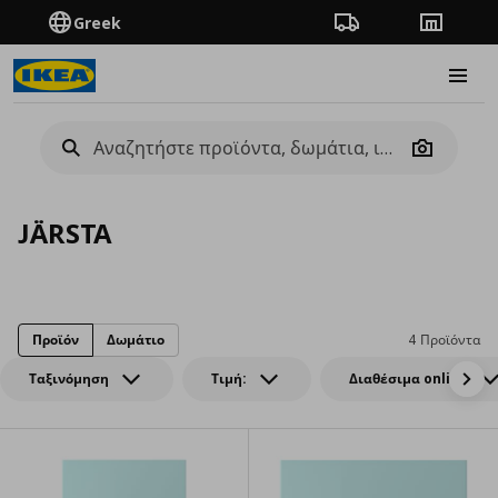
Greek
Πορεία παραγγελίας
Καταστή
Burge
Camera
JÄRSTA
Προϊόν
Δωμάτιο
4 Προϊόντα
Ταξινόμηση
Τιμή:
Διαθέσιμα online