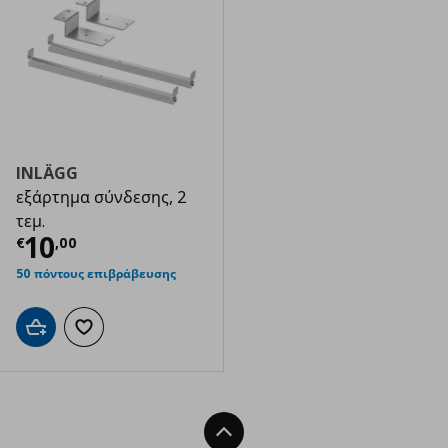
INLÄGG
εξάρτημα σύνδεσης, 2
τεμ.
Τρέχουσα τιμή
€ 10,00
10
€
,
00
50 πόντους επιβράβευσης
Προσθήκη στο καλάθι
Προσθήκη στα αγαπημένα
Back To Top