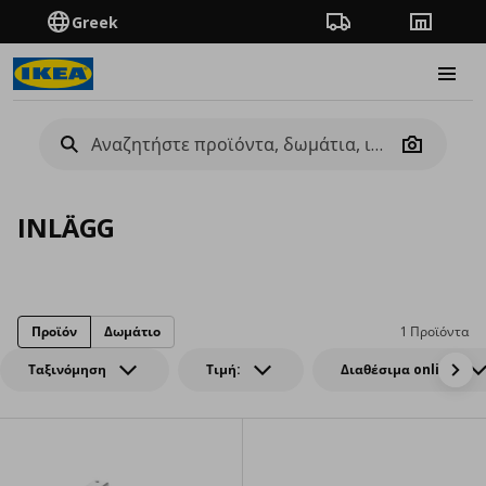
Greek
Πορεία παραγγελίας
Καταστή
Burge
Camera
INLÄGG
Προϊόν
Δωμάτιο
1 Προϊόντα
Ταξινόμηση
Τιμή:
Διαθέσιμα online