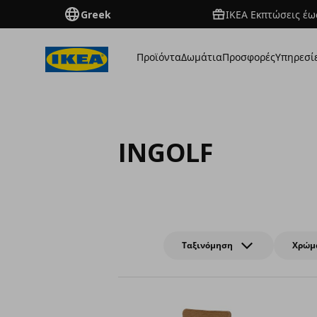
Greek
ΙΚΕΑ Εκπτώσεις έως
Προϊόντα
Δωμάτια
Προσφορές
Υπηρεσί
INGOLF
Ταξινόμηση
Χρώμ