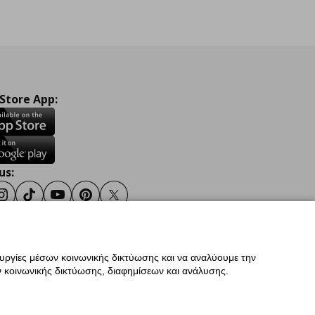
 Store App:
us:
ook
Instagram
TikTok
Youtube
Pinterest
Twitter
ουργίες μέσων κοινωνικής δικτύωσης και να αναλύουμε την
σης
Γενική Πολιτική Προσωπικών Δεδομένων
 κοινωνικής δικτύωσης, διαφημίσεων και ανάλυσης.