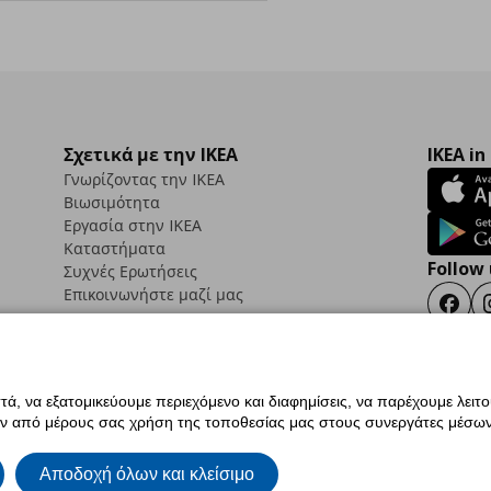
Σχετικά με την IKEA
IKEA in
Γνωρίζοντας την IKEA
Βιωσιμότητα
Εργασία στην IKEA
Καταστήματα
Follow 
Συχνές Ερωτήσεις
Επικοινωνήστε μαζί μας
Faceb
ά, να εξατομικεύουμε περιεχόμενο και διαφημίσεις, να παρέχουμε λειτ
ς προσβασιμότητας
Έντυπο Επιστροφής / Ακύρωσης
Ρυθμίσεις cookies
Όροι Χρή
ην από μέρους σας χρήση της τοποθεσίας μας στους συνεργάτες μέσων
ια IKEA.com.cy
Αποδοχή όλων και κλείσιμο