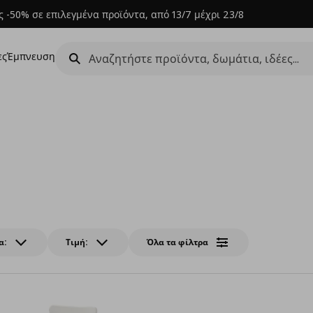
 -50% σε επιλεγμένα προϊόντα, από 13/7 μέχρι 23/8
ες
Έμπνευση
α:
Τιμή:
Όλα τα φίλτρα