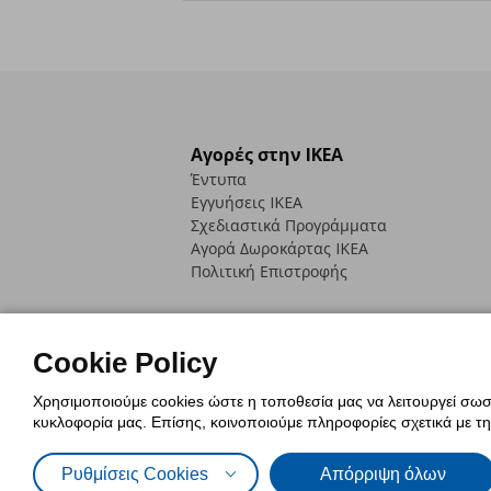
Αγορές στην IKEA
Έντυπα
Εγγυήσεις IKEA
Σχεδιαστικά Προγράμματα
Αγορά Δωρoκάρτας IKEA
Πολιτική Επιστροφής
Cookie Policy
Χρησιμοποιούμε cookies ώστε η τοποθεσία μας να λειτουργεί σωστ
Πολιτική Cookies
Δήλωση ψηφιακή
κυκλοφορία μας. Επίσης, κοινοποιούμε πληροφορίες σχετικά με τ
Πολιτική Προσωπικών Δεδομένων γ
Ρυθμίσεις Cookies
Απόρριψη όλων