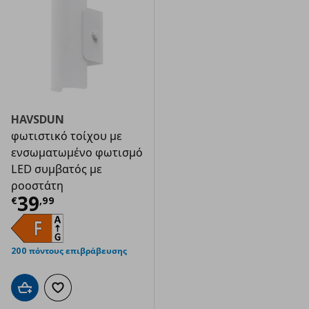
HAVSDUN
φωτιστικό τοίχου με
ενσωματωμένο φωτισμό
LED συμβατός με
ροοστάτη
Τρέχουσα τιμή
€ 39,99
39
€
,
99
200 πόντους επιβράβευσης
Προσθήκη στο καλάθι
Προσθήκη στα αγαπημένα