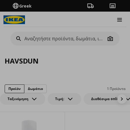
Greek
Πορεία παραγγελίας
Καταστή
Burge
Camera
HAVSDUN
Προϊόν
Δωμάτιο
1 Προϊόντα
Ταξινόμηση
Τιμή:
Διαθέσιμα online