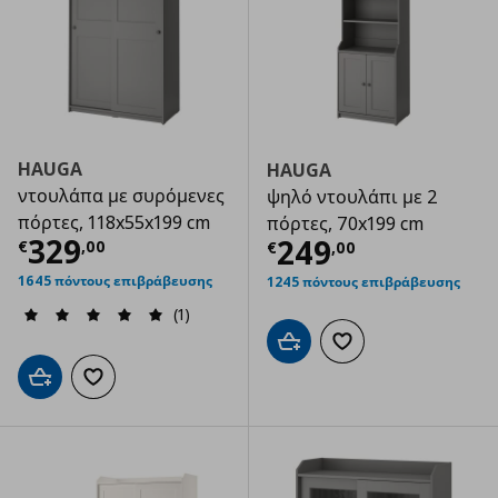
HAUGA
HAUGA
ντουλάπα με συρόμενες
ψηλό ντουλάπι με 2
πόρτες, 118x55x199 cm
πόρτες, 70x199 cm
Τρέχουσα τιμή
€ 329,00
329
Τρέχουσα τιμ
249
€
,
00
€
,
00
1645 πόντους επιβράβευσης
1245 πόντους επιβράβευσης
(1)
Προσθήκη στο καλάθι
Προσθήκη στα αγαπημ
Προσθήκη στο καλάθι
Προσθήκη στα αγαπημένα