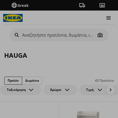
Greek
Πορεία παραγγελίας
Καταστή
Burge
Camera
HAUGA
Προϊόν
Δωμάτιο
43 Προϊόντα
Ταξινόμηση
Χρώμα:
Τιμή: