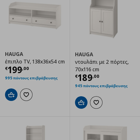
HAUGA
HAUGA
έπιπλο TV, 138x36x54 cm
ντουλάπι με 2 πόρτες,
Τρέχουσα τιμή
€ 199,00
199
€
,
00
70x116 cm
Τρέχουσα τιμ
189
€
,
00
995 πόντους επιβράβευσης
945 πόντους επιβράβευσης
Προσθήκη στο καλάθι
Προσθήκη στα αγαπημένα
Προσθήκη στο καλάθι
Προσθήκη στα αγαπημ