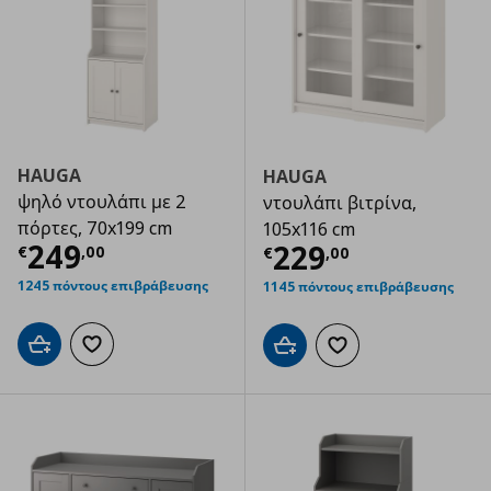
HAUGA
HAUGA
ψηλό ντουλάπι με 2
ντουλάπι βιτρίνα,
πόρτες, 70x199 cm
105x116 cm
Τρέχουσα τιμή
€ 249,00
249
Τρέχουσα τιμ
229
€
,
00
€
,
00
1245 πόντους επιβράβευσης
1145 πόντους επιβράβευσης
Προσθήκη στο καλάθι
Προσθήκη στα αγαπημένα
Προσθήκη στο καλάθι
Προσθήκη στα αγαπημ