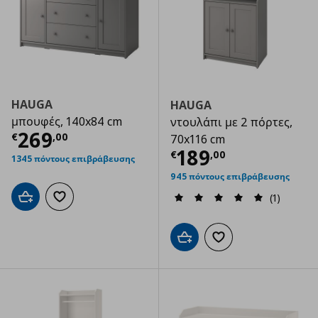
HAUGA
HAUGA
μπουφές, 140x84 cm
ντουλάπι με 2 πόρτες,
Τρέχουσα τιμή
€ 269,00
269
€
,
00
70x116 cm
Τρέχουσα τιμ
189
€
,
00
1345 πόντους επιβράβευσης
945 πόντους επιβράβευσης
(1)
Προσθήκη στο καλάθι
Προσθήκη στα αγαπημένα
Προσθήκη στο καλάθι
Προσθήκη στα αγαπημ