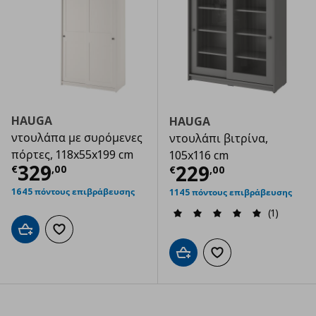
HAUGA
HAUGA
ντουλάπα με συρόμενες
ντουλάπι βιτρίνα,
πόρτες, 118x55x199 cm
105x116 cm
Τρέχουσα τιμή
€ 329,00
329
Τρέχουσα τιμ
229
€
,
00
€
,
00
1645 πόντους επιβράβευσης
1145 πόντους επιβράβευσης
(1)
Προσθήκη στο καλάθι
Προσθήκη στα αγαπημένα
Προσθήκη στο καλάθι
Προσθήκη στα αγαπημ