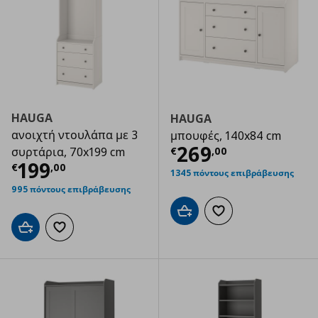
HAUGA
HAUGA
ανοιχτή ντουλάπα με 3
μπουφές, 140x84 cm
Τρέχουσα τιμ
269
€
,
00
συρτάρια, 70x199 cm
Τρέχουσα τιμή
€ 199,00
199
€
,
00
1345 πόντους επιβράβευσης
995 πόντους επιβράβευσης
Προσθήκη στο καλάθι
Προσθήκη στα αγαπημ
Προσθήκη στο καλάθι
Προσθήκη στα αγαπημένα