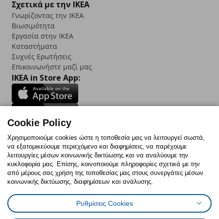
Σχετικά με την IKEA
Γνωρίζοντας την IKEA
Βιωσιμότητα
Εργασία στην IKEA
Καταστήματα
Συχνές Ερωτήσεις
Επικοινωνήστε μαζί μας
IKEA in Store App:
Cookie Policy
Follow us:
Χρησιμοποιούμε cookies ώστε η τοποθεσία μας να λειτουργεί σωστά,
να εξατομικεύουμε περιεχόμενο και διαφημίσεις, να παρέχουμε
Facebook
Instagram
TikTok
Youtube
Pinterest
Twitter
λειτουργίες μέσων κοινωνικής δικτύωσης και να αναλύουμε την
κυκλοφορία μας. Επίσης, κοινοποιούμε πληροφορίες σχετικά με την
από μέρους σας χρήση της τοποθεσίας μας στους συνεργάτες μέσων
κοινωνικής δικτύωσης, διαφημίσεων και ανάλυσης.
Ρυθμίσεις Cookies
Πολιτική Cookies
Δήλωση ψηφιακής προσβασιμότητας
Έντυπο Επιστροφής / Ακύρωσης
Ρυθμίσεις cookies
Όροι Χρήσης