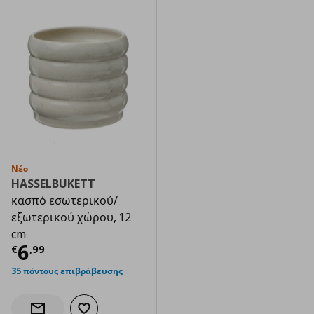
Νέο
HASSELBUKETT
κασπό εσωτερικού/
εξωτερικού χώρου, 12
cm
Τρέχουσα τιμή
€ 6,99
6
€
,
99
35 πόντους επιβράβευσης
Προσθήκη στα αγαπημένα
Ενημέρωση διαθεσιμότητας