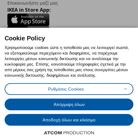
Επικοινωνήστε μαζί μας
IKEA in Store App:
Cookie Policy
Follow us:
Χρησιμοποιούμε cookies ώστε η τοποθεσία μας να λειτουργεί σωστά,
να εξατομικεύουμε περιεχόμενο και διαφημίσεις, να παρέχουμε
Facebook
Instagram
TikTok
Youtube
Pinterest
Twitter
λειτουργίες μέσων κοινωνικής δικτύωσης και να αναλύουμε την
κυκλοφορία μας. Επίσης, κοινοποιούμε πληροφορίες σχετικά με την
από μέρους σας χρήση της τοποθεσίας μας στους συνεργάτες μέσων
κοινωνικής δικτύωσης, διαφημίσεων και ανάλυσης.
Ρυθμίσεις Cookies
Πολιτική Cookies
Δήλωση ψηφιακής προσβασιμότητας
Έντυπο Επιστροφής / Ακύρωσης
Ρυθμίσεις cookies
Όροι Χρήσης
Γενική Πολιτική Προσωπικών Δεδομένων
Απόρριψη όλων
Πολιτική Προσωπικών Δεδομένων για IKEA.com.cy
Αποδοχή όλων και κλείσιμο
© Inter-IKEA Systems B.V. 1999 - 2025