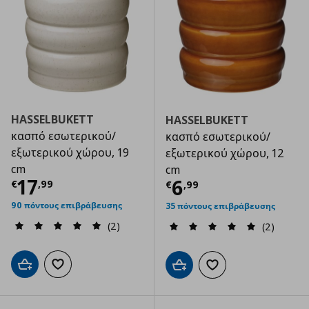
HASSELBUKETT
HASSELBUKETT
κασπό εσωτερικού/
κασπό εσωτερικού/
εξωτερικού χώρου, 19
εξωτερικού χώρου, 12
cm
cm
Τρέχουσα τιμή
€ 17,99
17
Τρέχουσα τιμ
6
€
,
99
€
,
99
90 πόντους επιβράβευσης
35 πόντους επιβράβευσης
(2)
(2)
Προσθήκη στο καλάθι
Προσθήκη στα αγαπημένα
Προσθήκη στο καλάθι
Προσθήκη στα αγαπημ