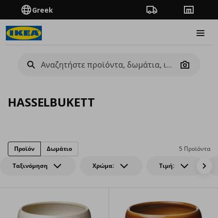
Greek
Πορεία παραγγελίας
Καταστή
Burge
Camera
HASSELBUKETT
Προϊόν
Δωμάτιο
5 Προϊόντα
Ταξινόμηση
Χρώμα:
Τιμή: