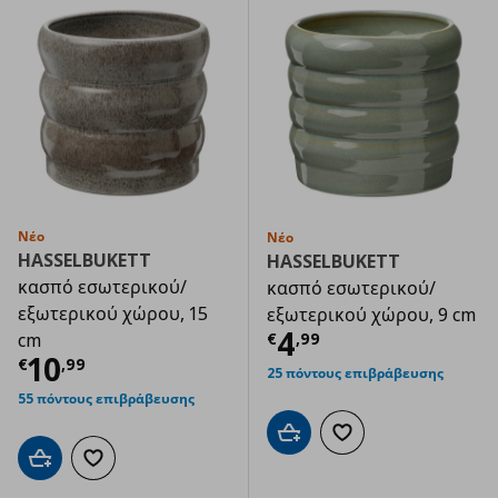
Νέο
Νέο
HASSELBUKETT
HASSELBUKETT
κασπό εσωτερικού/
κασπό εσωτερικού/
εξωτερικού χώρου, 15
εξωτερικού χώρου, 9 cm
Τρέχουσα τιμ
4
€
,
99
cm
Τρέχουσα τιμή
€ 10,99
10
€
,
99
25 πόντους επιβράβευσης
55 πόντους επιβράβευσης
Προσθήκη στο καλάθι
Προσθήκη στα αγαπημ
Προσθήκη στο καλάθι
Προσθήκη στα αγαπημένα