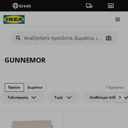
Greek
Πορεία παραγγελίας
Καταστή
Burge
Camera
GUNNEMOR
Προϊόν
Δωμάτιο
1 Προϊόντα
Ταξινόμηση
Τιμή:
Διαθέσιμα online