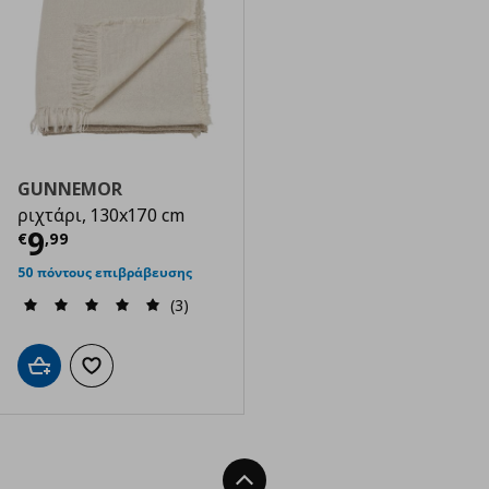
GUNNEMOR
ριχτάρι, 130x170 cm
Τρέχουσα τιμή
€ 9,99
9
€
,
99
50 πόντους επιβράβευσης
(3)
Προσθήκη στο καλάθι
Προσθήκη στα αγαπημένα
Back To Top