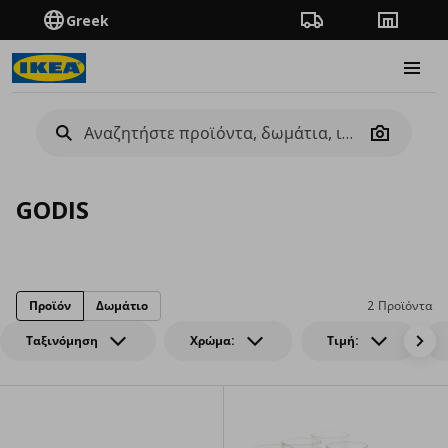
Greek
Πορεία παραγγελίας
Καταστή
Burge
Camera
GODIS
Προϊόν
Δωμάτιο
2 Προϊόντα
Ταξινόμηση
Χρώμα:
Τιμή: