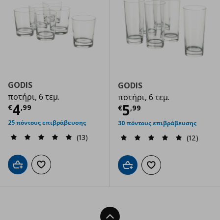
GODIS
GODIS
ποτήρι, 6 τεμ.
ποτήρι, 6 τεμ.
Τρέχουσα τιμή
€ 4,99
4
Τρέχουσα τιμ
5
€
,
99
€
,
99
25 πόντους επιβράβευσης
30 πόντους επιβράβευσης
(13)
(12)
Προσθήκη στο καλάθι
Προσθήκη στα αγαπημένα
Προσθήκη στο καλάθι
Προσθήκη στα αγαπημ
Back To Top