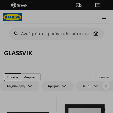
Greek
Πορεία παραγγελίας
Καταστή
Burge
Camera
GLASSVIK
Προϊόν
Δωμάτιο
8 Προϊόντα
Ταξινόμηση
Χρώμα:
Τιμή: