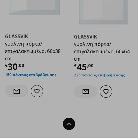
GLASSVIK
GLASSVIK
γυάλινη πόρτα/
γυάλινη πόρτα/
επιγαλακτωμένο, 60x38
επιγαλακτωμένο, 60x64
cm
cm
Τρέχουσα τιμή
€ 30,00
30
Τρέχουσα τιμ
45
€
,
00
€
,
00
150 πόντους επιβράβευσης
225 πόντους επιβράβευσης
Προσθήκη στα αγαπημένα
Ενημέρωση διαθεσιμότητας
Προσθήκη στα α
Ενημέρωση διαθεσιμότητας
Back To Top