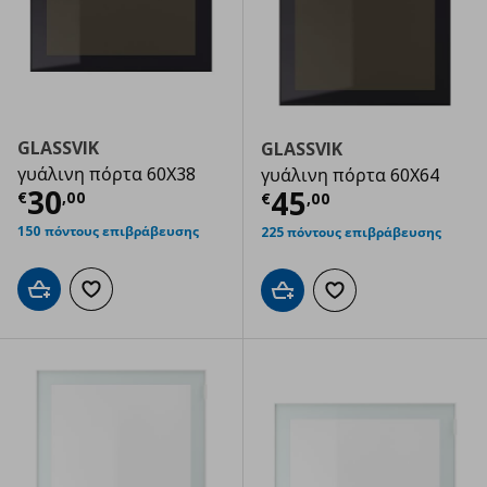
GLASSVIK
GLASSVIK
γυάλινη πόρτα 60Χ38
γυάλινη πόρτα 60Χ64
Τρέχουσα τιμή
€ 30,00
30
Τρέχουσα τιμ
45
€
,
00
€
,
00
150 πόντους επιβράβευσης
225 πόντους επιβράβευσης
Προσθήκη στο καλάθι
Προσθήκη στα αγαπημένα
Προσθήκη στο καλάθι
Προσθήκη στα αγαπημ