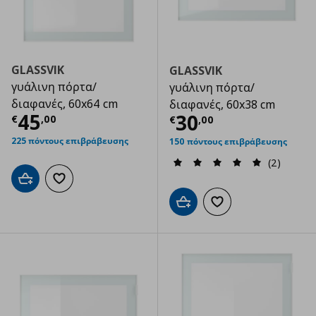
GLASSVIK
GLASSVIK
γυάλινη πόρτα/
γυάλινη πόρτα/
διαφανές, 60x64 cm
διαφανές, 60x38 cm
Τρέχουσα τιμή
€ 45,00
45
Τρέχουσα τιμ
30
€
,
00
€
,
00
225 πόντους επιβράβευσης
150 πόντους επιβράβευσης
(2)
Προσθήκη στο καλάθι
Προσθήκη στα αγαπημένα
Προσθήκη στο καλάθι
Προσθήκη στα αγαπημ