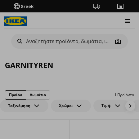
Greek
Πορεία παραγγελίας
Καταστή
Burge
Camera
GARNITYREN
Προϊόν
Δωμάτιο
1 Προϊόντα
Ταξινόμηση
Χρώμα:
Τιμή: