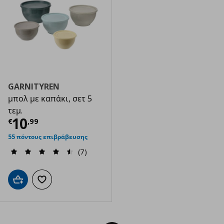
GARNITYREN
μπολ με καπάκι, σετ 5
τεμ.
Τρέχουσα τιμή
€ 10,99
10
€
,
99
55 πόντους επιβράβευσης
(7)
Προσθήκη στο καλάθι
Προσθήκη στα αγαπημένα