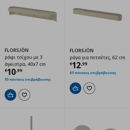
FLORSJÖN
FLORSJÖN
ράφι τοίχου με 3
ράγα για πετσέτες, 62 cm
Τρέχουσα τιμ
12
€
,
99
άγκιστρα, 40x7 cm
Τρέχουσα τιμή
€ 10,99
10
€
,
99
65 πόντους επιβράβευσης
55 πόντους επιβράβευσης
Προσθήκη στο καλάθι
Προσθήκη στα αγαπημ
Προσθήκη στο καλάθι
Προσθήκη στα αγαπημένα