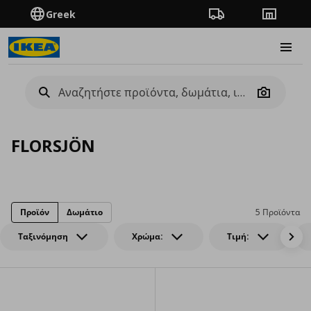
Greek
Πορεία παραγγελίας
Καταστή
Burge
Camera
FLORSJÖN
Προϊόν
Δωμάτιο
5 Προϊόντα
Ταξινόμηση
Χρώμα:
Τιμή: