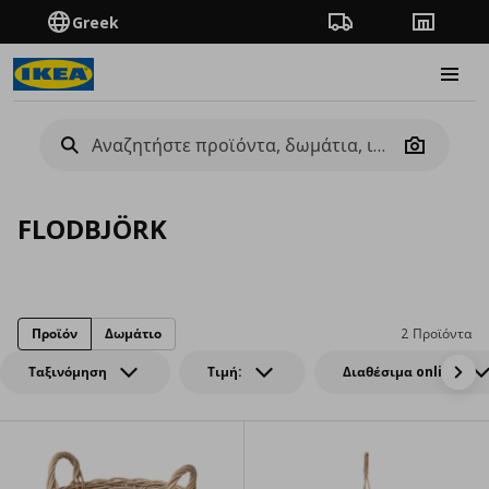
Greek
Πορεία παραγγελίας
Καταστή
Burge
Camera
FLODBJÖRK
Προϊόν
Δωμάτιο
2 Προϊόντα
Ταξινόμηση
Τιμή:
Διαθέσιμα online