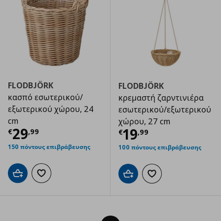
FLODBJÖRK
FLODBJÖRK
κασπό εσωτερικού/
κρεμαστή ζαρντινιέρα
εξωτερικού χώρου, 24
εσωτερικού/εξωτερικού
cm
χώρου, 27 cm
Τρέχουσα τιμή
€ 29,99
29
Τρέχουσα τιμ
19
€
,
99
€
,
99
150 πόντους επιβράβευσης
100 πόντους επιβράβευσης
Προσθήκη στο καλάθι
Προσθήκη στα αγαπημένα
Προσθήκη στο καλάθι
Προσθήκη στα αγαπημ