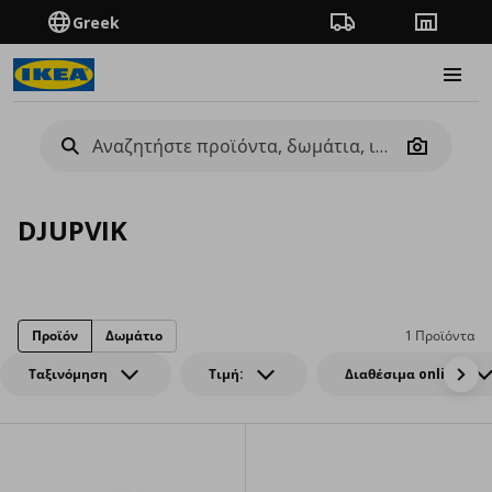
Greek
Πορεία παραγγελίας
Καταστή
Burge
Camera
DJUPVIK
Προϊόν
Δωμάτιο
1 Προϊόντα
Ταξινόμηση
Τιμή:
Διαθέσιμα online