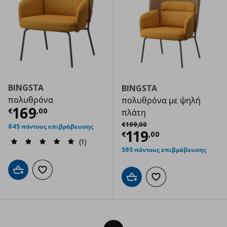
BINGSTA
BINGSTA
πολυθρόνα
πολυθρόνα με ψηλή
Τρέχουσα τιμή
€ 169,00
169
€
,
00
πλάτη
Αρχική τιμή
€ 199,00
€
199
,
00
845 πόντους επιβράβευσης
Τρέχουσα τιμ
119
€
,
00
(1)
595 πόντους επιβράβευσης
Προσθήκη στο καλάθι
Προσθήκη στα αγαπημένα
Προσθήκη στο καλάθι
Προσθήκη στα αγαπημ