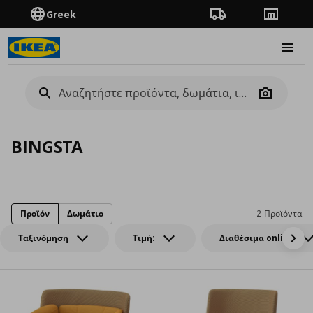
Greek
Πορεία παραγγελίας
Καταστή
Burge
Camera
BINGSTA
Προϊόν
Δωμάτιο
2 Προϊόντα
Ταξινόμηση
Τιμή:
Διαθέσιμα online