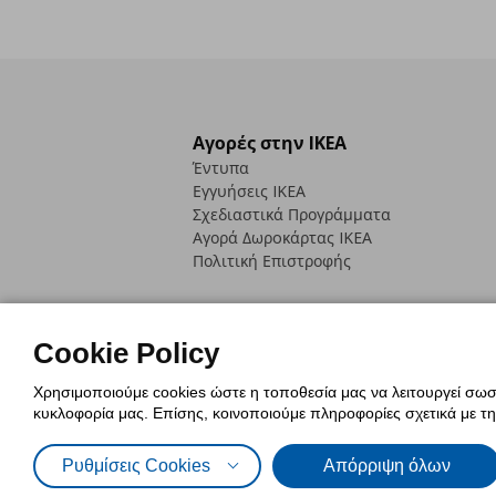
Αγορές στην IKEA
Έντυπα
Εγγυήσεις IKEA
Σχεδιαστικά Προγράμματα
Αγορά Δωρoκάρτας IKEA
Πολιτική Επιστροφής
Cookie Policy
Χρησιμοποιούμε cookies ώστε η τοποθεσία μας να λειτουργεί σωστ
Πολιτική Cookies
Δήλωση ψηφιακή
κυκλοφορία μας. Επίσης, κοινοποιούμε πληροφορίες σχετικά με τ
Πολιτική Προσωπικών Δεδομένων γ
Ρυθμίσεις Cookies
Απόρριψη όλων