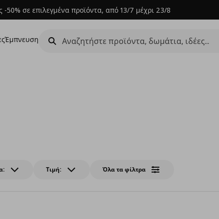
 -50% σε επιλεγμένα προϊόντα, από 13/7 μέχρι 23/8
ες
Έμπνευση
α:
Τιμή:
Όλα τα φίλτρα