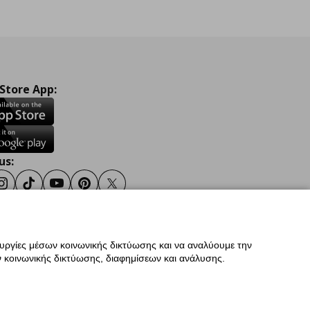
 Store App:
us:
ook
Instagram
TikTok
Youtube
Pinterest
Twitter
ουργίες μέσων κοινωνικής δικτύωσης και να αναλύουμε την
σης
Γενική Πολιτική Προσωπικών Δεδομένων
 κοινωνικής δικτύωσης, διαφημίσεων και ανάλυσης.