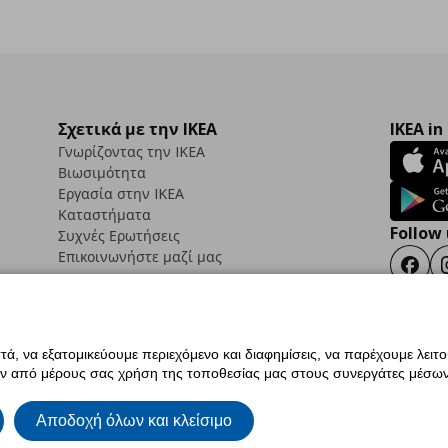
Σχετικά με την IKEA
IKEA in
Γνωρίζοντας την IKEA
Βιωσιμότητα
Εργασία στην IKEA
Καταστήματα
Follow 
Συχνές Ερωτήσεις
Επικοινωνήστε μαζί μας
Faceb
ά, να εξατομικεύουμε περιεχόμενο και διαφημίσεις, να παρέχουμε λειτ
ς προσβασιμότητας
Έντυπο Επιστροφής / Ακύρωσης
Ρυθμίσεις cookies
Όροι Χρή
ην από μέρους σας χρήση της τοποθεσίας μας στους συνεργάτες μέσων
ια IKEA.com.cy
Αποδοχή όλων και κλείσιμο