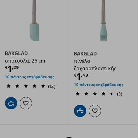
BAKGLAD
BAKGLAD
σπάτουλα, 26 cm
πινέλο
Τρέχουσα τιμή
€ 1,29
1
€
,
29
ζαχαροπλαστικής
Τρέχουσα τιμ
1
€
,
49
10 πόντους επιβράβευσης
10 πόντους επιβράβευσης
(12)
(3)
Προσθήκη στο καλάθι
Προσθήκη στα αγαπημένα
Προσθήκη στο καλάθι
Προσθήκη στα αγαπημ