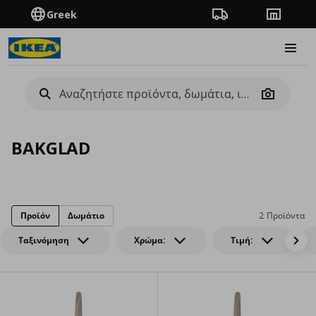
Greek
Πορεία παραγγελίας
Καταστή
Burge
Camera
BAKGLAD
Προϊόν
Δωμάτιο
2 Προϊόντα
Ταξινόμηση
Χρώμα:
Τιμή: