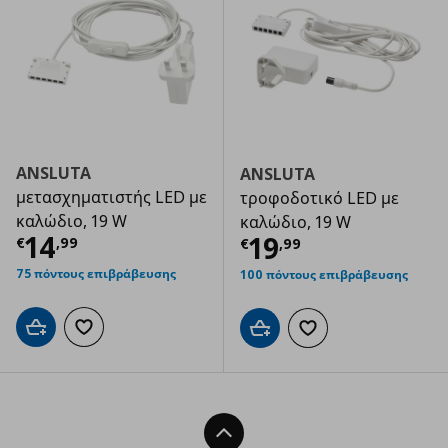
ANSLUTA
ANSLUTA
μετασχηματιστής LED με
τροφοδοτικό LED με
καλώδιο, 19 W
καλώδιο, 19 W
Τρέχουσα τιμή
€ 14,99
14
Τρέχουσα τιμ
19
€
,
99
€
,
99
75 πόντους επιβράβευσης
100 πόντους επιβράβευσης
Προσθήκη στο καλάθι
Προσθήκη στα αγαπημένα
Προσθήκη στο καλάθι
Προσθήκη στα αγαπημ
Back To Top