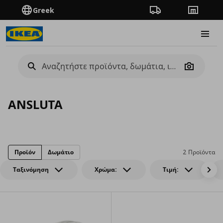
Greek
Πορεία παραγγελίας
Καταστή
Burge
Camera
ANSLUTA
Προϊόν
Δωμάτιο
2 Προϊόντα
Ταξινόμηση
Χρώμα:
Τιμή: