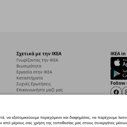
Σχετικά με την IKEA
IKEA in
Γνωρίζοντας την IKEA
Βιωσιμότητα
Εργασία στην IKEA
Καταστήματα
Follow 
Συχνές Ερωτήσεις
Επικοινωνήστε μαζί μας
Faceb
ά, να εξατομικεύουμε περιεχόμενο και διαφημίσεις, να παρέχουμε λειτ
ς προσβασιμότητας
Έντυπο Επιστροφής / Ακύρωσης
Ρυθμίσεις cookies
Όροι Χρή
ην από μέρους σας χρήση της τοποθεσίας μας στους συνεργάτες μέσων