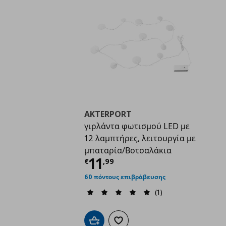
AKTERPORT
γιρλάντα φωτισμού LED με
12 λαμπτήρες, λειτουργία με
μπαταρία/Βοτσαλάκια
Τρέχουσα τιμή
€ 11,
11
€
,
99
60 πόντους επιβράβευσης
(1)
Προσθήκη στο καλάθι
Προσθήκη στα αγαπημένα