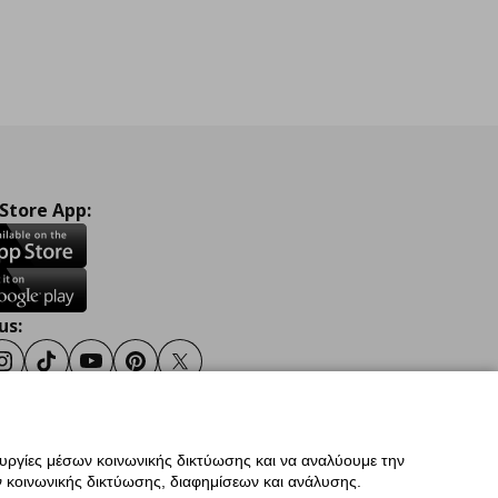
 Store App:
us:
ook
Instagram
TikTok
Youtube
Pinterest
Twitter
ουργίες μέσων κοινωνικής δικτύωσης και να αναλύουμε την
σης
Γενική Πολιτική Προσωπικών Δεδομένων
 κοινωνικής δικτύωσης, διαφημίσεων και ανάλυσης.