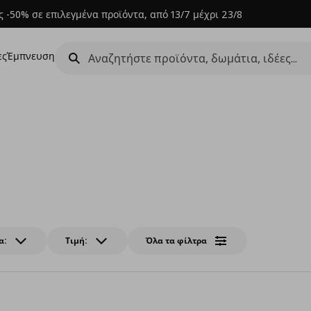
 -50% σε επιλεγμένα προϊόντα, από 13/7 μέχρι 23/8
ες
Έμπνευση
α:
Τιμή:
Όλα τα φίλτρα