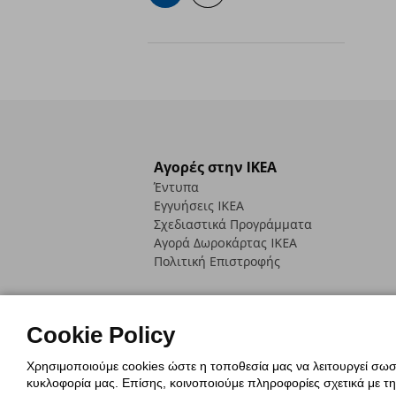
Αγορές στην IKEA
Έντυπα
Εγγυήσεις IKEA
Σχεδιαστικά Προγράμματα
Αγορά Δωρoκάρτας IKEA
Πολιτική Επιστροφής
Cookie Policy
Χρησιμοποιούμε cookies ώστε η τοποθεσία μας να λειτουργεί σωστ
Πολιτική Cookies
Δήλωση ψηφιακή
κυκλοφορία μας. Επίσης, κοινοποιούμε πληροφορίες σχετικά με τ