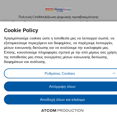
Πολιτική Cookies
Δήλωση ψηφιακής προσβασιμότητας
Έντυπο Επιστροφής / Ακύρωσης
Ρυθμίσεις cookies
Όροι Χρήσης
Γενική Πολιτική Προσωπικών Δεδομένων
Cookie Policy
Πολιτική Προσωπικών Δεδομένων για IKEA.com.cy
Χρησιμοποιούμε cookies ώστε η τοποθεσία μας να λειτουργεί σωστά, να
εξατομικεύουμε περιεχόμενο και διαφημίσεις, να παρέχουμε λειτουργίες
μέσων κοινωνικής δικτύωσης και να αναλύουμε την κυκλοφορία μας.
© Inter-IKEA Systems B.V. 1999 - 2025
Επίσης, κοινοποιούμε πληροφορίες σχετικά με την από μέρους σας χρήση
της τοποθεσίας μας στους συνεργάτες μέσων κοινωνικής δικτύωσης,
διαφημίσεων και ανάλυσης.
Ρυθμίσεις Cookies
Απόρριψη όλων
Αποδοχή όλων και κλείσιμο