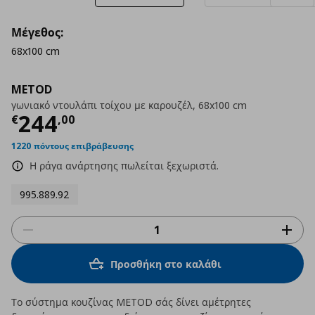
Μέγεθος:
68x100 cm
METOD
γωνιακό ντουλάπι τοίχου με καρουζέλ, 68x100 cm
Τρέχουσα τιμή
€ 244,00
244
€
,
00
1220 πόντους επιβράβευσης
Η ράγα ανάρτησης πωλείται ξεχωριστά.
995.889.92
Προσθήκη στο καλάθι
Το σύστημα κουζίνας METOD σάς δίνει αμέτρητες