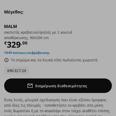
Μέγεθος:
MALM
σκελετός κρεβατιού/ψηλός με 2 κουτιά
αποθήκευσης, 90X200 cm
Τρέχουσα τιμή
€ 329,00
329
€
,
00
1645 πόντους επιβράβευσης
Το στρώμα και τα λευκά είδη πωλούνται χωριστά.
690.327.20
Ενημέρωση διαθεσιμότητας
Ένας λιτός, μίνιμαλ σχεδιασμός που είναι εξίσου όμορφος
από όλες τις πλευρές - τοποθετήστε το κρεβάτι στη μέση
ενός δωματίου ή με το κεφαλάρι στον τοίχο. Διαθέτει επίσης