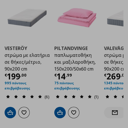
VESTERÖY
PILTANDVINGE
VALEVÅG
στρώμα με ελατήρια
παπλωματοθήκη
στρώμα με
σε θήκες/μέτριο,
και μαξιλαροθήκη,
σε θήκες/μ
90x200 cm
150x200/50x60 cm
90x200 cm
Τρέχουσα τιμή
Τρέχουσα τιμή
€ 199,00
Τρέχο
€ 1
199
14
269
€
,
00
€
,
99
€
,
00
995 πόντους
75 πόντους
1345 πόντους
επιβράβευσης
επιβράβευσης
επιβράβευση
(6)
(1)
Προσθήκη στο καλάθι
Προσθήκη στα αγαπημένα
Προσθήκη στο καλάθι
Προσθήκη στα αγαπημένα
Ενημέρ