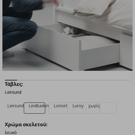
Τάβλες:
Leirsund
Leirsund
Lindbaden
Lonset
Luroy
χωρίς
Χρώμα σκελετού:
λευκό