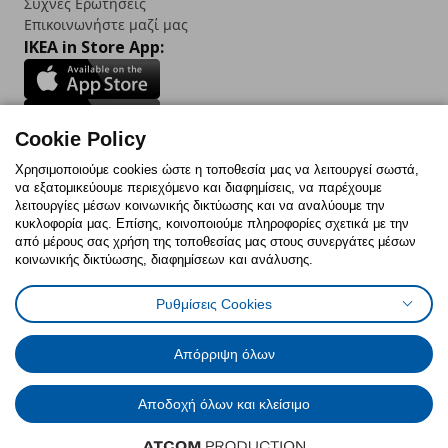
Συχνές Ερωτήσεις
Επικοινωνήστε μαζί μας
IKEA in Store App:
Cookie Policy
Follow us:
Χρησιμοποιούμε cookies ώστε η τοποθεσία μας να λειτουργεί σωστά,
να εξατομικεύουμε περιεχόμενο και διαφημίσεις, να παρέχουμε
Facebook
Instagram
TikTok
Youtube
Pinterest
Twitter
λειτουργίες μέσων κοινωνικής δικτύωσης και να αναλύουμε την
κυκλοφορία μας. Επίσης, κοινοποιούμε πληροφορίες σχετικά με την
από μέρους σας χρήση της τοποθεσίας μας στους συνεργάτες μέσων
κοινωνικής δικτύωσης, διαφημίσεων και ανάλυσης.
Ρυθμίσεις Cookies
Πολιτική Cookies
Δήλωση ψηφιακής προσβασιμότητας
Έντυπο Επιστροφής / Ακύρωσης
Ρυθμίσεις cookies
Όροι Χρήσης
Γενική Πολιτική Προσωπικών Δεδομένων
Απόρριψη όλων
Πολιτική Προσωπικών Δεδομένων για IKEA.com.cy
Αποδοχή όλων και κλείσιμο
© Inter-IKEA Systems B.V. 1999 - 2025