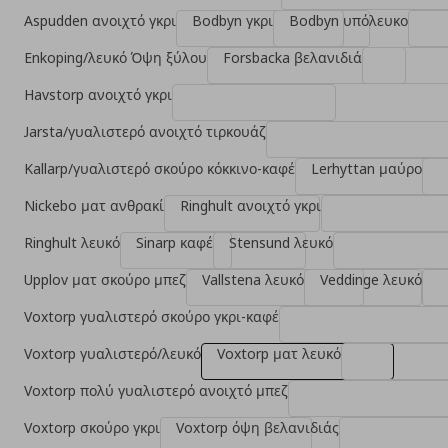
Aspudden ανοιχτό γκρι
Bodbyn γκρι
Bodbyn υπόλευκο
Enkoping/λευκό Όψη ξύλου
Forsbacka βελανιδιά
Havstorp ανοιχτό γκρι
Jarsta/γυαλιστερό ανοιχτό τιρκουάζ
Kallarp/γυαλιστερό σκούρο κόκκινο-καφέ
Lerhyttan μαύρο
Nickebo ματ ανθρακί
Ringhult ανοιχτό γκρι
Ringhult λευκό
Sinarp καφέ
Stensund λευκό
Upplov ματ σκούρο μπεζ
Vallstena λευκό
Veddinge λευκό
Voxtorp γυαλιστερό σκούρο γκρι-καφέ
Voxtorp γυαλιστερό/λευκό
Voxtorp ματ λευκό
Voxtorp πολύ γυαλιστερό ανοιχτό μπεζ
Voxtorp σκούρο γκρι
Voxtorp όψη βελανιδιάς