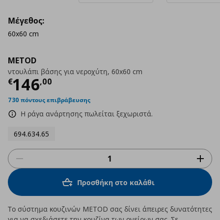
Μέγεθος:
60x60 cm
METOD
ντουλάπι βάσης για νεροχύτη, 60x60 cm
Τρέχουσα τιμή
€ 146,00
146
€
,
00
730 πόντους επιβράβευσης
Η ράγα ανάρτησης πωλείται ξεχωριστά.
694.634.65
Προσθήκη στο καλάθι
Το σύστημα κουζινών METOD σας δίνει άπειρες δυνατότητες
για να σχεδιάσετε την κουζίνα των ονείρων σας. Σε