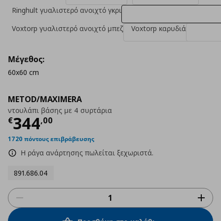
Ringhult γυαλιστερό ανοιχτό γκρι
Voxtorp γυαλιστερό ανοιχτό μπεζ
Voxtorp καρυδιά
Μέγεθος:
60x60 cm
METOD/MAXIMERA
ντουλάπι βάσης με 4 συρτάρια
Τρέχουσα τιμή
€ 344,00
344
€
,
00
1720 πόντους επιβράβευσης
Η ράγα ανάρτησης πωλείται ξεχωριστά.
891.686.04