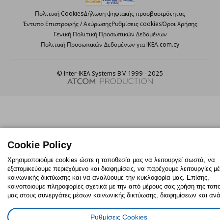
Πολιτική Cookies
Δήλωση ψηφιακής προσβασιμότητας
Έντυπο Επιστροφής / Ακύρωσης
Ρυθμίσεις cookies
Όροι Χρήσης
Γενική Πολιτική Προσωπικών Δεδομένων
Πολιτική Προσωπικών Δεδομένων για IKEA.com.cy
© Inter-IKEA Systems B.V. 1999 - 2025
Cookie Policy
Χρησιμοποιούμε cookies ώστε η τοποθεσία μας να λειτουργεί σωστά, να
εξατομικεύουμε περιεχόμενο και διαφημίσεις, να παρέχουμε λειτουργίες 
κοινωνικής δικτύωσης και να αναλύουμε την κυκλοφορία μας. Επίσης,
κοινοποιούμε πληροφορίες σχετικά με την από μέρους σας χρήση της τοπ
μας στους συνεργάτες μέσων κοινωνικής δικτύωσης, διαφημίσεων και αν
Ρυθμίσεις Cookies