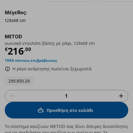
Μέγεθος:
128x68 cm
METOD
γωνιακό ντουλάπι βάσης με ράφι, 128x68 cm
Τρέχουσα τιμή
€ 216,00
216
€
,
00
1080 πόντους επιβράβευσης
Η ράγα ανάρτησης πωλείται ξεχωριστά.
295.850.20
Προσθήκη στο καλάθι
Το σύστημα κουζινών METOD σας δίνει άπειρες δυνατότητες
για να σχεδιάσετε την κουζίνα των ονείρων σας. Σε