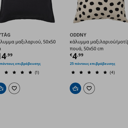
YTÅG
ODDNY
λυμμα μαξιλαριού, 50x50
κάλυμμα μαξιλαριού/μοτί
m
πουά, 50x50 cm
99
ρέχουσα τιμή
€ 14,99
Τρέχουσα τιμ
14
4
,
99
€
,
99
 πόντους επιβράβευσης
25 πόντους επιβράβευσης
(1)
(4)
Προσθήκη στο καλάθι
Προσθήκη στα αγαπημένα
Προσθήκη στο καλάθι
Προσθήκη στα αγαπημ