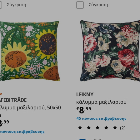
Σύγκριση
Σύγκριση
ο
LEIKNY
AFEBITRÄDE
κάλυμμα μαξιλαριού
Τρέχουσα τιμ
λυμμα μαξιλαριού, 50x50
8
€
,
99
m
9
45 πόντους επιβράβευσης
ρέχουσα τιμή
€ 3,99
3
,
99
(2)
 πόντους επιβράβευσης