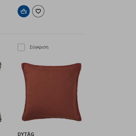
ένα
Προσθήκη στο καλάθι
Προσθήκη στα αγαπημένα
Σύγκριση
DYTÅG