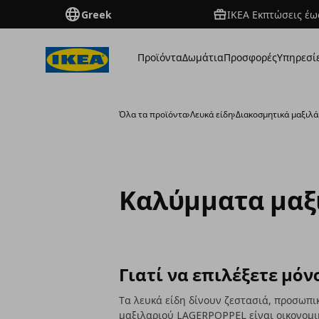
Greek
ΙΚΕΑ Εκπτώσεις έως
Προϊόντα
Δωμάτια
Προσφορές
Υπηρεσί
Όλα τα προϊόντα
›
Λευκά είδη
›
Διακοσμητικά μαξιλ
Καλύμματα μαξ
Γιατί να επιλέξετε μόν
Τα λευκά είδη δίνουν ζεστασιά, προσωπι
μαξιλαριού LAGERPOPPEL είναι οικονομικ