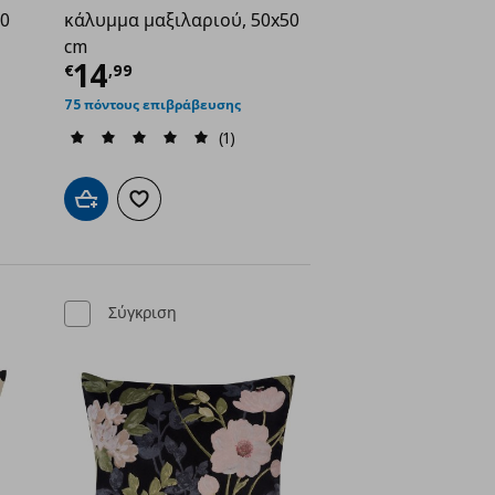
50
κάλυμμα μαξιλαριού, 50x50
cm
ή
€ 8,99
Τρέχουσα τιμή
€ 14,99
14
€
,
99
75 πόντους επιβράβευσης
(1)
ένα
Προσθήκη στο καλάθι
Προσθήκη στα αγαπημένα
Σύγκριση