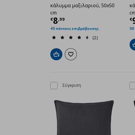
κάλυμμα μαξιλαριού, 50x50
κά
cm
c
Τρέχουσα τιμή
€ 8,9
Τ
8
€
,
99
€
45 πόντους επιβράβευσης
50
(2)
Προσθήκη στο καλάθι
Προσθήκη στα αγαπημένα
Σύγκριση