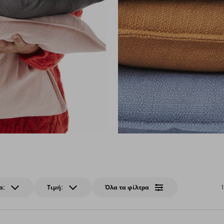
α:
Τιμή:
Όλα τα φίλτρα