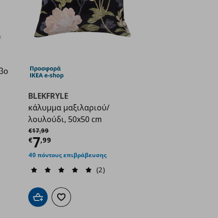
βο
ή
€ 4,99
BLEKFRYLE
κάλυμμα μαξιλαριού/
λουλούδι, 50x50 cm
Αρχική τιμή
€ 17,99
€
17
,
99
Τρέχουσα τιμή
€ 7,99
7
€
,
99
ένα
40 πόντους επιβράβευσης
(2)
Προσθήκη στο καλάθι
Προσθήκη στα αγαπημένα