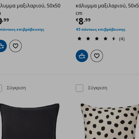
λυμμα μαξιλαριού, 50x50
κάλυμμα μαξιλαριού, 50x
m
cm
9
ρέχουσα τιμή
€ 9,99
Τρέχουσα τιμ
9
8
,
99
€
,
99
 πόντους επιβράβευσης
45 πόντους επιβράβευσης
(4)
Προσθήκη στο καλάθι
Προσθήκη στα αγαπημένα
Προσθήκη στο καλάθι
Προσθήκη στα αγαπημ
Σύγκριση
Σύγκριση