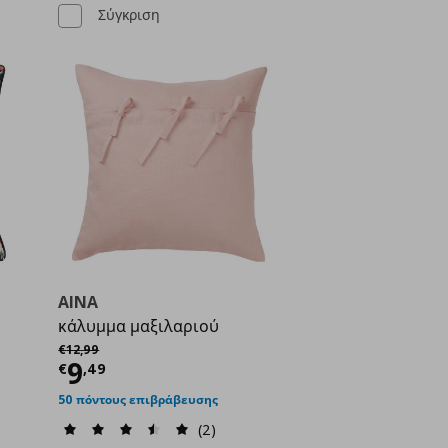
Σύγκριση
AINA
κάλυμμα μαξιλαριού
ή
€ 8,99
Αρχική τιμή
€ 12,99
€
12
,
99
Τρέχουσα τιμή
€ 9,49
9
€
,
49
50 πόντους επιβράβευσης
(2)