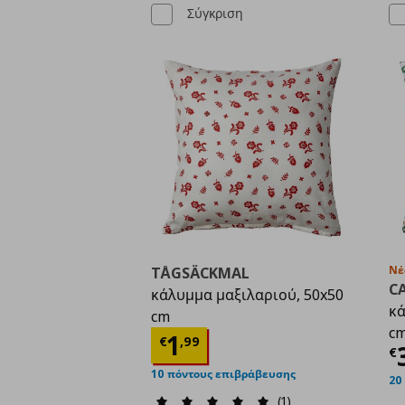
Σύγκριση
Νέ
TÅGSÄCKMAL
C
κάλυμμα μαξιλαριού, 50x50
κά
cm
c
Τρέχουσα τιμή
€ 1,9
1
€
,
99
Τ
€
10 πόντους επιβράβευσης
20
(1)