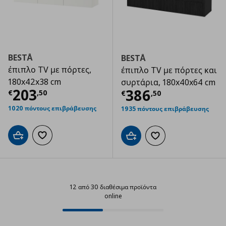
BESTÅ
BESTÅ
έπιπλο TV με πόρτες,
έπιπλο TV με πόρτες και
180x42x38 cm
συρτάρια, 180x40x64 cm
Τρέχουσα τιμή
€ 203,50
203
Τρέχουσα τιμ
386
€
,
50
€
,
50
1020 πόντους επιβράβευσης
1935 πόντους επιβράβευσης
Προσθήκη στο καλάθι
Προσθήκη στα αγαπημένα
Προσθήκη στο καλάθι
Προσθήκη στα αγαπημ
12 από 30 διαθέσιμα προϊόντα
online
12 από 30 διαθέσιμα προϊόντα on
Progress: