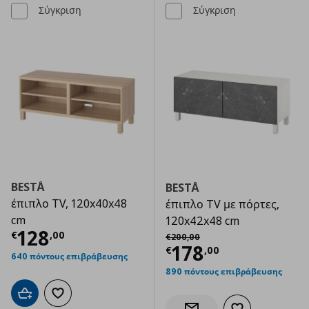
Σύγκριση
Σύγκριση
BESTÅ
BESTÅ
έπιπλο TV, 120x40x48
έπιπλο TV με πόρτες,
cm
120x42x48 cm
Τρέχουσα τιμή
€ 128,00
128
Αρχική τιμή
€ 200,00
€
,
00
€
200
,
00
Τρέχουσα τιμ
178
€
,
00
640 πόντους επιβράβευσης
890 πόντους επιβράβευσης
Προσθήκη στο καλάθι
Προσθήκη στα αγαπημένα