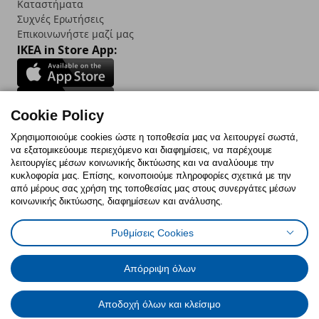
Καταστήματα
Συχνές Ερωτήσεις
Επικοινωνήστε μαζί μας
IKEA in Store App:
Cookie Policy
Follow us:
Χρησιμοποιούμε cookies ώστε η τοποθεσία μας να λειτουργεί σωστά,
να εξατομικεύουμε περιεχόμενο και διαφημίσεις, να παρέχουμε
Facebook
Instagram
TikTok
Youtube
Pinterest
Twitter
λειτουργίες μέσων κοινωνικής δικτύωσης και να αναλύουμε την
κυκλοφορία μας. Επίσης, κοινοποιούμε πληροφορίες σχετικά με την
από μέρους σας χρήση της τοποθεσίας μας στους συνεργάτες μέσων
κοινωνικής δικτύωσης, διαφημίσεων και ανάλυσης.
Ρυθμίσεις Cookies
Πολιτική Cookies
Δήλωση ψηφιακής προσβασιμότητας
Έντυπο Επιστροφής / Ακύρωσης
Ρυθμίσεις cookies
Όροι Χρήσης
Γενική Πολιτική Προσωπικών Δεδομένων
Απόρριψη όλων
Πολιτική Προσωπικών Δεδομένων για IKEA.com.cy
Αποδοχή όλων και κλείσιμο