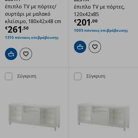
έπιπλο TV με πόρτες/
έπιπλο TV με πόρτες,
συρτάρι με μαλακό
120x42x85
Τρέχουσα τιμ
201
€
,
00
κλείσιμο, 180x42x48 cm
Τρέχουσα τιμή
€ 261,50
261
€
,
50
1005 πόντους επιβράβευσης
1310 πόντους επιβράβευσης
Προσθήκη στο καλάθι
Προσθήκη στα αγαπημ
Προσθήκη στο καλάθι
Προσθήκη στα αγαπημένα
Σύγκριση
Σύγκριση