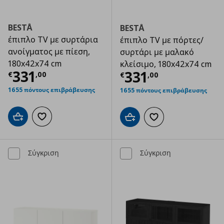
BESTÅ
BESTÅ
έπιπλο TV με συρτάρια
έπιπλο TV με πόρτες/
ανοίγματος με πίεση,
συρτάρι με μαλακό
180x42x74 cm
κλείσιμο, 180x42x74 cm
Τρέχουσα τιμή
€ 331,00
331
Τρέχουσα τιμ
331
€
,
00
€
,
00
1655 πόντους επιβράβευσης
1655 πόντους επιβράβευσης
Προσθήκη στο καλάθι
Προσθήκη στα αγαπημένα
Προσθήκη στο καλάθι
Προσθήκη στα αγαπημ
Σύγκριση
Σύγκριση