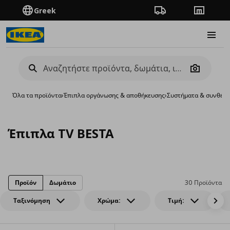
Greek
Πορεία παραγγελίας
Καταστή
Burge
Camera
Όλα τα προϊόντα
›
Έπιπλα οργάνωσης & αποθήκευσης
›
Συστήματα & συνθέσε
Έπιπλα TV BESTA
Προϊόν
Δωμάτιο
30 Προϊόντα
Ταξινόμηση
Χρώμα:
Τιμή: