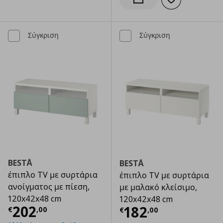
Προσθήκη στα α
Ενημέρωση διαθεσιμότητας
Σύγκριση
Σύγκριση
BESTÅ
BESTÅ
έπιπλο TV με συρτάρια
έπιπλο TV με συρτάρια
ανοίγματος με πίεση,
με μαλακό κλείσιμο,
120x42x48 cm
120x42x48 cm
Τρέχουσα τιμή
€ 202,00
202
Τρέχουσα τιμ
182
€
,
00
€
,
00