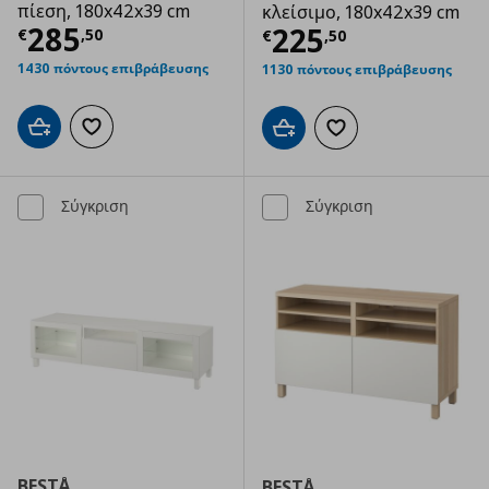
πίεση, 180x42x39 cm
κλείσιμο, 180x42x39 cm
Τρέχουσα τιμή
€ 285,50
285
Τρέχουσα τιμ
225
€
,
50
€
,
50
1430 πόντους επιβράβευσης
1130 πόντους επιβράβευσης
Προσθήκη στο καλάθι
Προσθήκη στα αγαπημένα
Προσθήκη στο καλάθι
Προσθήκη στα αγαπημ
Σύγκριση
Σύγκριση
BESTÅ
BESTÅ