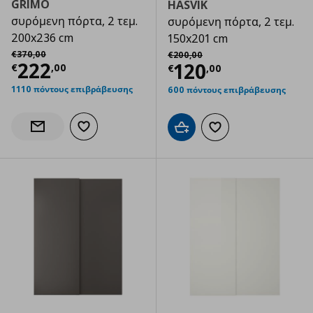
GRIMO
HASVIK
συρόμενη πόρτα, 2 τεμ.
συρόμενη πόρτα, 2 τεμ.
200x236 cm
150x201 cm
Αρχική τιμή
€ 370,00
Αρχική τιμή
€ 200,00
€
370
,
00
€
200
,
00
Τρέχουσα τιμή
€ 222,00
222
Τρέχουσα τιμ
120
€
,
00
€
,
00
1110 πόντους επιβράβευσης
600 πόντους επιβράβευσης
Προσθήκη στα αγαπημένα
Ενημέρωση διαθεσιμότητας
Προσθήκη στο καλάθι
Προσθήκη στα αγαπημ