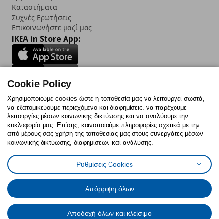
Καταστήματα
Συχνές Ερωτήσεις
Επικοινωνήστε μαζί μας
IKEA in Store App:
Cookie Policy
Follow us:
Χρησιμοποιούμε cookies ώστε η τοποθεσία μας να λειτουργεί σωστά,
να εξατομικεύουμε περιεχόμενο και διαφημίσεις, να παρέχουμε
Facebook
Instagram
TikTok
Youtube
Pinterest
Twitter
λειτουργίες μέσων κοινωνικής δικτύωσης και να αναλύουμε την
κυκλοφορία μας. Επίσης, κοινοποιούμε πληροφορίες σχετικά με την
από μέρους σας χρήση της τοποθεσίας μας στους συνεργάτες μέσων
κοινωνικής δικτύωσης, διαφημίσεων και ανάλυσης.
Ρυθμίσεις Cookies
Πολιτική Cookies
Δήλωση ψηφιακής προσβασιμότητας
Έντυπο Επιστροφής / Ακύρωσης
Ρυθμίσεις cookies
Όροι Χρήσης
Γενική Πολιτική Προσωπικών Δεδομένων
Απόρριψη όλων
Πολιτική Προσωπικών Δεδομένων για IKEA.com.cy
Αποδοχή όλων και κλείσιμο