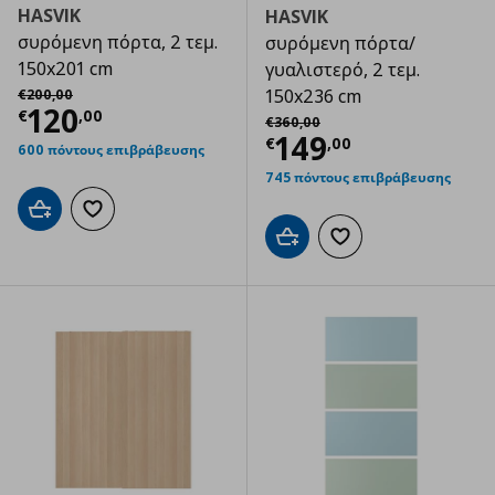
HASVIK
HASVIK
συρόμενη πόρτα, 2 τεμ.
συρόμενη πόρτα/
150x201 cm
γυαλιστερό, 2 τεμ.
Αρχική τιμή
€ 200,00
150x236 cm
€
200
,
00
Τρέχουσα τιμή
€ 120,00
120
€
,
00
Αρχική τιμή
€ 360,00
€
360
,
00
Τρέχουσα τιμ
149
€
,
00
600 πόντους επιβράβευσης
745 πόντους επιβράβευσης
Προσθήκη στο καλάθι
Προσθήκη στα αγαπημένα
Προσθήκη στο καλάθι
Προσθήκη στα αγαπημ