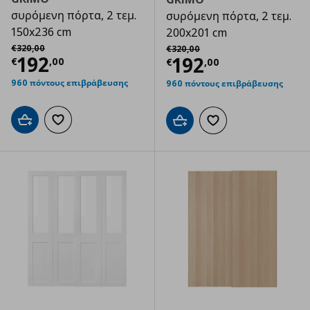
συρόμενη πόρτα, 2 τεμ.
συρόμενη πόρτα, 2 τεμ.
150x236 cm
200x201 cm
Αρχική τιμή
€ 320,00
Αρχική τιμή
€ 320,00
€
320
,
00
€
320
,
00
Τρέχουσα τιμή
€ 192,00
192
Τρέχουσα τιμ
192
€
,
00
€
,
00
960 πόντους επιβράβευσης
960 πόντους επιβράβευσης
Προσθήκη στο καλάθι
Προσθήκη στα αγαπημένα
Προσθήκη στο καλάθι
Προσθήκη στα αγαπημ