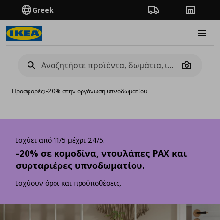
Greek
Πορεία παραγγελίας
Καταστή
Burge
Camera
Προσφορές
›
-20% στην οργάνωση υπνοδωματίου
Ισχύει από 11/5 μέχρι 24/5.
-20% σε κομοδίνα, ντουλάπες PAX και
συρταριέρες υπνοδωματίου.
Ισχύουν όροι και προϋποθέσεις.