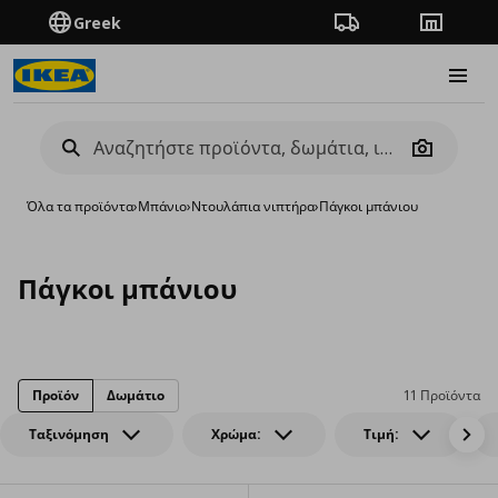
Greek
Πορεία παραγγελίας
Καταστή
Burge
Camera
Όλα τα προϊόντα
›
Μπάνιο
›
Ντουλάπια νιπτήρα
›
Πάγκοι μπάνιου
Πάγκοι μπάνιου
Προϊόν
Δωμάτιο
11 Προϊόντα
Ταξινόμηση
Χρώμα:
Τιμή: