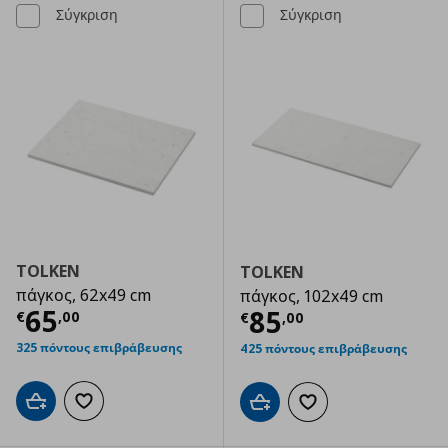
Σύγκριση
Σύγκριση
TOLKEN
TOLKEN
πάγκος, 62x49 cm
πάγκος, 102x49 cm
Τρέχουσα τιμή
€ 65,00
65
Τρέχουσα τιμ
85
€
,
00
€
,
00
325 πόντους επιβράβευσης
425 πόντους επιβράβευσης
Προσθήκη στο καλάθι
Προσθήκη στα αγαπημένα
Προσθήκη στο καλάθι
Προσθήκη στα αγαπημ