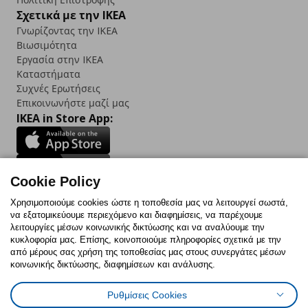
Σχετικά με την IKEA
Γνωρίζοντας την IKEA
Βιωσιμότητα
Εργασία στην IKEA
Καταστήματα
Συχνές Ερωτήσεις
Επικοινωνήστε μαζί μας
IKEA in Store App:
Cookie Policy
Follow us:
Χρησιμοποιούμε cookies ώστε η τοποθεσία μας να λειτουργεί σωστά,
να εξατομικεύουμε περιεχόμενο και διαφημίσεις, να παρέχουμε
Facebook
Instagram
TikTok
Youtube
Pinterest
Twitter
λειτουργίες μέσων κοινωνικής δικτύωσης και να αναλύουμε την
κυκλοφορία μας. Επίσης, κοινοποιούμε πληροφορίες σχετικά με την
από μέρους σας χρήση της τοποθεσίας μας στους συνεργάτες μέσων
κοινωνικής δικτύωσης, διαφημίσεων και ανάλυσης.
Ρυθμίσεις Cookies
Πολιτική Cookies
Δήλωση ψηφιακής προσβασιμότητας