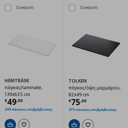
Σύγκριση
Σύγκριση
HEMTRÄSK
TOLKEN
πάγκος/laminate,
πάγκος/όψη μαρμάρου,
139x63.5 cm
82x49 cm
Τρέχουσα τιμή
€ 49,00
49
Τρέχουσα τιμ
75
€
,
00
€
,
00
245 πόντους επιβράβευσης
375 πόντους επιβράβευσης
Προσθήκη στο καλάθι
Προσθήκη στα αγαπημένα
Προσθήκη στο καλάθι
Προσθήκη στα αγαπημ