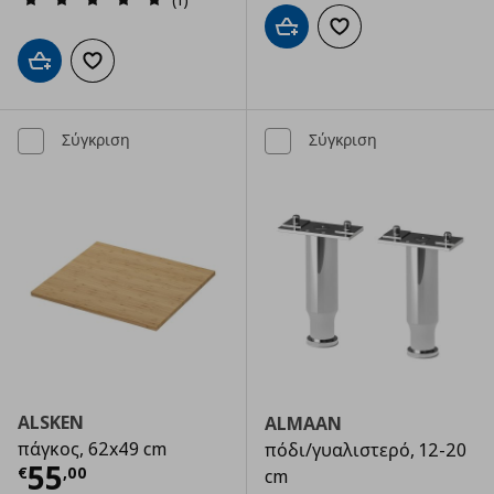
Προσθήκη στο καλάθι
Προσθήκη στα αγαπημ
Προσθήκη στο καλάθι
Προσθήκη στα αγαπημένα
Σύγκριση
Σύγκριση
ALSKEN
ALMAAN
πάγκος, 62x49 cm
πόδι/γυαλιστερό, 12-20
Τρέχουσα τιμή
€ 55,00
55
€
,
00
cm