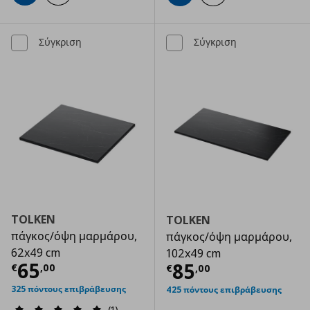
Σύγκριση
Σύγκριση
TOLKEN
TOLKEN
πάγκος/όψη μαρμάρου,
πάγκος/όψη μαρμάρου,
62x49 cm
102x49 cm
Τρέχουσα τιμή
€ 65,00
65
Τρέχουσα τιμ
85
€
,
00
€
,
00
325 πόντους επιβράβευσης
425 πόντους επιβράβευσης
(1)