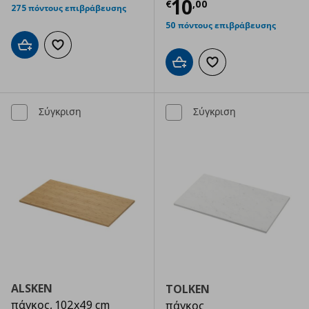
Τρέχουσα τιμ
10
€
,
00
275 πόντους επιβράβευσης
50 πόντους επιβράβευσης
Προσθήκη στο καλάθι
Προσθήκη στα αγαπημένα
Προσθήκη στο καλάθι
Προσθήκη στα αγαπημ
Σύγκριση
Σύγκριση
ALSKEN
TOLKEN
πάγκος, 102x49 cm
πάγκος